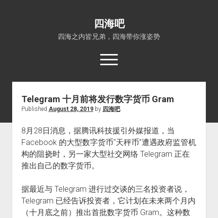
四海吧
四海之内皆兄弟，四海带你涨姿势
open
menu
Telegram 十月前将发行数字货币 Gram
首页
Published
August 28, 2019
by
四海吧
open
四海知识
dropdown
8月28日消息，据腾讯科技援引外媒报道，当
关于四海吧
涨姿势
menu
Facebook 的大型数字货币“天秤币”遭遇政府监管机
福利吧
小猪AI
构的阻挠时，另一家大型社交网络 Telegram 正在
算娘区块链
技术控
推出自己的数字货币。
热门事件
据最近与 Telegram 进行过交谈的三名投资者说，
福利福利
Telegram 已经告诉投资者，它计划在未来两个月内
电影推荐
（十月底之前）推出首批数字货币 Gram。这种数