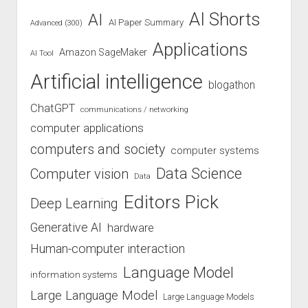
AI Shorts
AI
AI Paper Summary
Advanced (300)
Applications
Amazon SageMaker
AI Tool
Artificial intelligence
blogathon
ChatGPT
communications / networking
computer applications
computers and society
computer systems
Data Science
Computer vision
Data
Editors Pick
Deep Learning
Generative AI
hardware
Human-computer interaction
Language Model
information systems
Large Language Model
Large Language Models