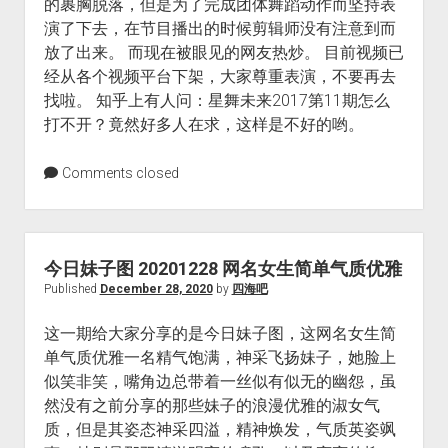
的裹胸脱落，但是为了完成团体舞蹈动作而坚持表
演了下去，在节目播出的时候剪辑师没有注意到而
放了出来。 而现在被眼见的网友热炒。 目前视频已
经从各个视频平台下架，大家尊重表演，不要再去
找啦。 知乎上有人问：星舞未来2017第11期怎么
打不开？竟然好多人在求，这样是不好的哟。
Comments closed
今日妹子图 20201228 网名女生简单气质优雅
Published
December 28, 2020
by
四海吧
这一期给大家分享的是今日妹子图，这网名女生简
单气质优雅一名精气饱满，神采飞扬妹子，她脸上
似笑非笑，嘴角边总带着一丝似有似无的幽怨，虽
然没有之前分享的那些妹子的浪漫优雅的淑女气
质，但是其姿态神采四溢，精神焕发，气质英姿飒