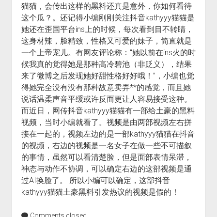
猫猫，会传出这样的黑料还真是意外，你如何看待
基
这个瓜？。还记得小编刚刚关注抖音kathyyy猫猫是
德
她还在歪国平台ins上的时候，每次看到目不转睛，
电
这身材辣，脸精致，性格又可爱的妹子，简直就是
影
一个上帝宠儿。有网友评论称：“她以前在ins火的时
候我真的觉得她是那种高冷碧池（非贬义），结果
来了微博之后发现她好甜性格好好哦！”，小编也觉
得她完全没有没有那种故意卖弄**的感觉，而且她
说话温柔声音平缓或许反而更让人容易接受这种。
而近日，网传抖音kathyyy猫猫有一部给土豪的黑料
视频，当时小编就看了。视频是由两部视频左右拼
接在一起的，视频左边的是一部kathyyy猫猫在抖音
的视频，右边的视频是一名女子在做一些不可描叙
的事情，虽然可以看清楚脸，但是面部表情呆滞，
神态与动作不协调，可以确定右边的这部视频是通
过AI换脸了。 所以小编可以确定，这部抖音
kathyyy猫猫土豪黑料引发热议的视频是假的！
Comments closed