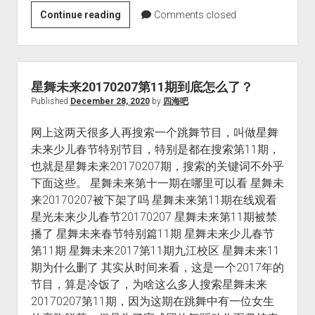
超
Continue reading
Comments closed
级
福
利：
手
星舞未来20170207第11期到底怎么了？
工
Published
December 28, 2020
by
四海吧
精
网上这两天很多人再搜索一个跳舞节目，叫做星舞
选
未来少儿春节特别节目，特别是都在搜索第11期，
全
也就是星舞未来20170207期，搜索的关键词不外乎
网
下面这些。 星舞未来第十一期在哪里可以看 星舞未
性
来20170207被下架了吗 星舞未来第11期在线观看
价
星光未来少儿春节20170207 星舞未来第11期被禁
比
播了 星舞未来春节特别篇11期 星舞未来少儿春节
最
第11期 星舞未来2017第11期九江校区 星舞未来11
高
期为什么删了 其实从时间来看，这是一个2017年的
商
节目，算是冷饭了，为啥这么多人搜索星舞未来
品
20170207第11期，因为这期在跳舞中有一位女生