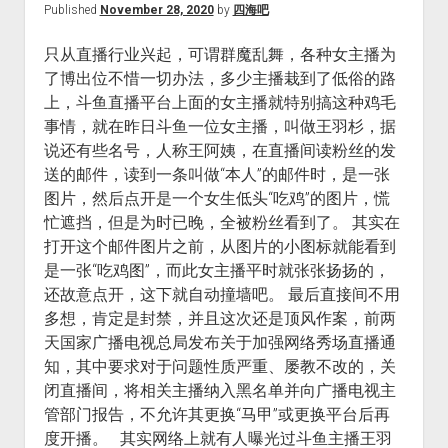
Published
November 28, 2020
by
四海吧
只从直播行业兴起，可谓群魔乱舞，各种女主播为
了博出位不惜一切办法，多少主播栽到了低俗的路
上，斗鱼直播平台上面的女主播就特别搞这种鸡毛
事情，就在昨日斗鱼一位女主播，叫做王羽杉，据
说还有些名号，人称王阿姨，在直播间读粉丝的发
送的邮件，读到一条叫做“本人”的邮件时，是一张
图片，然后点开是一个女生低头“吃鸡”的图片，慌
忙遮挡，但是为时已晚，全被粉丝看到了。 其实在
打开这个邮件图片之前，从图片的小图标就能看到
是一张“吃鸡图”，而此女主播平时就张张扬扬的，
还故意点开，这下就自动撞墙吧。 最后直接间不用
多想，肯定是封禁，并且这次还是顶风作案，前两
天国家广播电视总局发布关于加强网络秀场直播通
知，其中要求对于问题性质严重、屡教不改的，关
闭直播间，将相关主播纳入黑名单并向广播电视主
管部门报告，不允许其更换“马甲”或更换平台后再
度开播。 其实网络上就有人曝光过斗鱼主播王羽