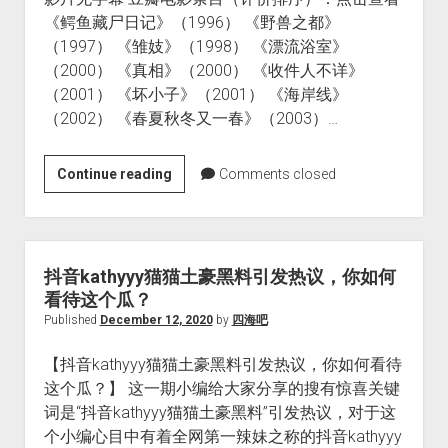
《鳄鱼藏尸日记》（1996） 《野兽之都》
（1997） 《雏妓》（1998） 《漂流浴室》
（2000） 《真相》（2000） 《收件人不详》
（2001） 《坏小子》（2001） 《海岸线》
（2002） 《春夏秋冬又一春》（2003）…
韩
Continue reading
Comments closed
国
导
演
金
抖音kathyyy猫猫土豪黑料引发热议，你如何
基
看待这个瓜？
德
Published
December 12, 2020
by
四海吧
去
【抖音kathyyy猫猫土豪黑料引发热议，你如何看待
世，
这个瓜？】 这一期小编给大家分享的搜有惊喜关键
盘
词是“抖音kathyyy猫猫土豪黑料”引发热议，对于这
点
个小编心目中有着全网第一辣妹之称的抖音kathyyy
金