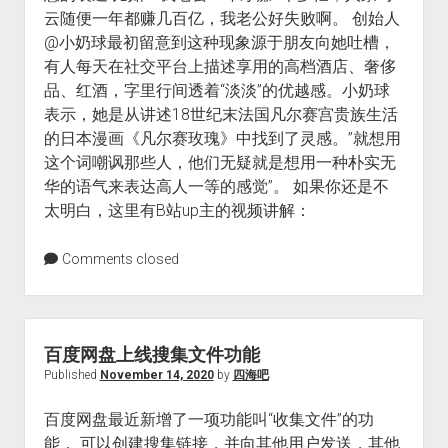
云随便一年都赚几百亿，我老公好失败啊。 创始人
@小奶球最初留意到这种现象源于朋友向她吐槽，
有人每天在社交平台上描述享用的高档酒店、奢侈
品、红酒，字里行间透着“淡淡”的优越感。小奶球
表示，她是从讲述18世纪末法国凡尔赛宫贵族生活
的日本漫画《凡尔赛玫瑰》中找到了灵感。”就想用
这个词嘲讽那些人，他们无疑就是想用一种朴实无
华的语气来表达高人一等的感觉”。 如果你还是不
太明白，这里有B站up主的视频讲解：
Comments closed
百度网盘上线搜集文件功能
Published
November 14, 2020
by
四海吧
百度网盘最近新增了一项功能叫“收集文件”的功
能， 可以创建搜集链接，并向其他用户发送，其他