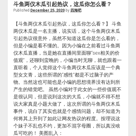
斗鱼两仪木瓜引起热议，这瓜你怎么看？
Published
December 25, 2020
by
四海吧
【斗鱼两仪木瓜引起热议，这瓜你怎么看？】 斗鱼
两仪木瓜是一名主播，说实话，这个斗鱼两仪木瓜
引起热议很意外，虽然不知道这瓜你是怎么看的，
但是小编是看不懂的。因为小编在之前看过斗鱼两
仪木瓜直播，当是她在直播间里面聊“sex相关的价
值观”，还聊到蛮晚的，小编当时无聊，就也跟着一
直听着，个人觉得这个斗鱼两仪木瓜应该是一个典
型女文青，这些所谓的“感性”都是不过脑子的产
物。当然这也可能也是小编的思想境界没有达到所
产生的错觉吧。 虽然小编对于此女的一些价值观不
是很认同，但是说到这次的大瓜，小编就不得不想
说大家真是小题大做了，这次所谓的斗鱼两仪木瓜
事件，说白了其实也就是个感情问题，却不知道为
何将其上升到了如此让网友热议的程度。按理说这
个妹子不乱也不约，更加不混字母圈，所以真没啥
瓜可吃的！ 美图乱入：