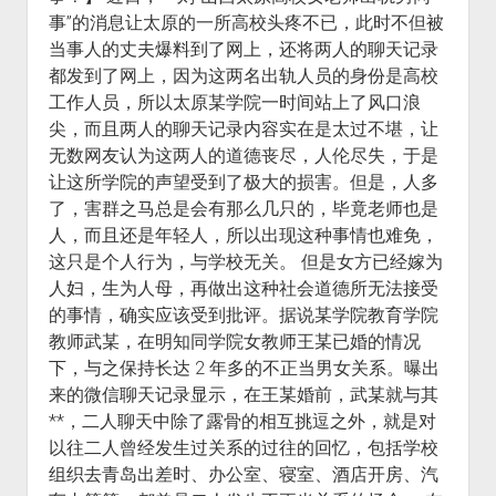
事”的消息让太原的一所高校头疼不已，此时不但被
当事人的丈夫爆料到了网上，还将两人的聊天记录
都发到了网上，因为这两名出轨人员的身份是高校
工作人员，所以太原某学院一时间站上了风口浪
尖，而且两人的聊天记录内容实在是太过不堪，让
无数网友认为这两人的道德丧尽，人伦尽失，于是
让这所学院的声望受到了极大的损害。但是，人多
了，害群之马总是会有那么几只的，毕竟老师也是
人，而且还是年轻人，所以出现这种事情也难免，
这只是个人行为，与学校无关。 但是女方已经嫁为
人妇，生为人母，再做出这种社会道德所无法接受
的事情，确实应该受到批评。据说某学院教育学院
教师武某，在明知同学院女教师王某已婚的情况
下，与之保持长达 2 年多的不正当男女关系。曝出
来的微信聊天记录显示，在王某婚前，武某就与其
**，二人聊天中除了露骨的相互挑逗之外，就是对
以往二人曾经发生过关系的过往的回忆，包括学校
组织去青岛出差时、办公室、寝室、酒店开房、汽