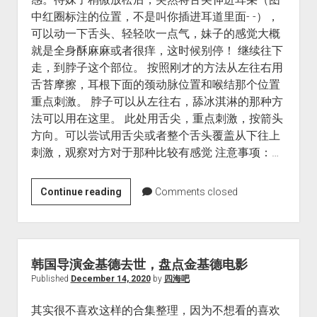
中红圈标注的位置，不是叫你插进耳道里面- -），
可以动一下舌头、轻轻吹一点气，妹子的感觉大概
就是全身酥麻麻或者很痒，这时候别停！ 继续往下
走，到脖子这个部位。 按照刚才的方法从左往右用
舌苔摩擦，耳根下面的颈动脉位置和喉结那个位置
重点刺激。 脖子可以从左往右，舔冰淇淋的那种方
法可以用在这里。 此处用舌尖，重点刺激，按箭头
方向。可以尝试用舌尖或者整个舌头覆盖从下往上
刺激，观察对方对于那种比较有感觉 注意事项：…
如
Continue reading
Comments closed
何
用
舌
头
韩国导演金基德去世，盘点金基德电影
完
Published
December 14, 2020
by
四海吧
成
其实很不喜欢这样的合集整理，因为不想看的喜欢
一