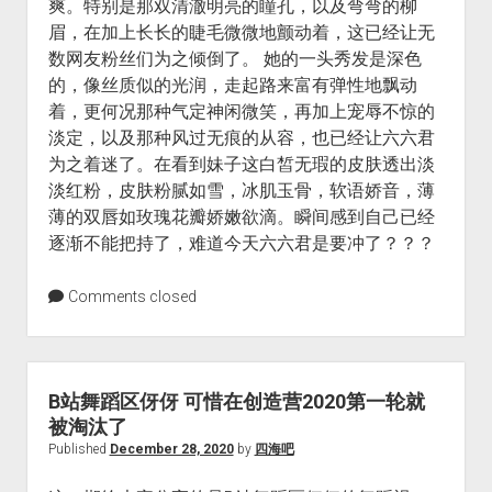
爽。特别是那双清澈明亮的瞳孔，以及弯弯的柳
眉，在加上长长的睫毛微微地颤动着，这已经让无
数网友粉丝们为之倾倒了。 她的一头秀发是深色
的，像丝质似的光润，走起路来富有弹性地飘动
着，更何况那种气定神闲微笑，再加上宠辱不惊的
淡定，以及那种风过无痕的从容，也已经让六六君
为之着迷了。在看到妹子这白皙无瑕的皮肤透出淡
淡红粉，皮肤粉腻如雪，冰肌玉骨，软语娇音，薄
薄的双唇如玫瑰花瓣娇嫩欲滴。瞬间感到自己已经
逐渐不能把持了，难道今天六六君是要冲了？？？
Comments closed
B站舞蹈区伢伢 可惜在创造营2020第一轮就
被淘汰了
Published
December 28, 2020
by
四海吧