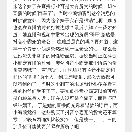
来这个妹子在直播行业可是大有所为的时候，却在
直播的时候“翻车了”。当时小编编听到这个消息的
时候很意外，因为这个妹子实在是很清纯啊，难道
也会在直播的时候打擦边球？最后了解了一番才知
道，她直播和视频中常常出现的所谓“哥哥”竟然是
抖音小霸宠的老公！ 这难道是真的吗？要知道，这
样一个青春小萌妹突然出现一位老公的话，那么会
让她流失非常多的男性粉丝哦。据说当时正在抖音
小霸宠直播的时候，突然抖音小霸宠那个所谓的哥
哥突然喊了一声“老婆”，而现场只有抖音小霸宠和
和她的“哥哥”两个人，到底是喊谁，那么大致都可
以猜到的了。当时这个翻车的现场就让很多在看直
播的粉丝们受不了了。要知道抖音小霸宠以前可都
是自称单身人设，现在人设可是崩塌了，而且还已
经结婚了。 于是她的直播间充斥着退款的呼声，而
小编编觉得，这些购买了抖音小霸宠的货物还不算
亏，比较东西确实比较实在，但是榜一、二、三的
那几位可能就要哭晕在厕所了吧。