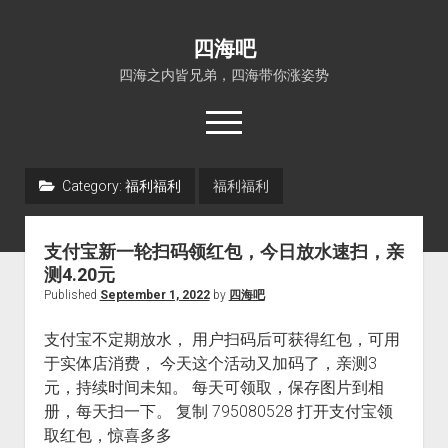
四海吧
四海之内皆兄弟，四海带你涨姿势
open
menu
Category:
福利福利
福利福利
首页
open
四海知识
支付宝新一轮扫码领红包，今日放水速扫，亲
dropdown
关于四海吧
涨姿势
menu
测4.20元
Published
September 1, 2022
by
四海吧
福利吧
小猪AI
算娘区块链
技术控
支付宝不定期放水， 用户扫码后可获得红包，可用
于实体店消费， 今天这个活动又加码了，亲测3
热门事件
元，持续时间未知。 每天可领取，保存图片到相
福利福利
册，每天扫一下。 复制 795080528 打开支付宝领
电影推荐
取红包，惊喜多多