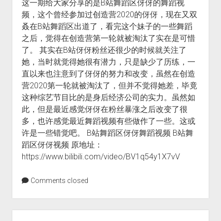
这一期给大家分享的是B站舞蹈区伢伢的舞蹈视
频，这个曾经参加过创造营2020的伢伢，现在又双
叒在B站舞蹈区出道了，看完这个妹子的一些舞蹈
之后，觉得在创造营第一轮就被淘汰了实在是可惜
了。 其实在B站伢伢粉丝还很少的时候就关注了
她，当时就觉得她很有潜力，只是缺少了历练，一
直以来也注意到了伢伢的努力和改变，虽然在创造
营2020第一轮就被淘汰了，但并不觉得她差，毕竟
这种综艺节目比的是身后经济公司的实力。虽然如
此，但是最近感觉伢伢在粉丝暴涨之后改变了很
多，也许感觉最近舞蹈视频有些做作了一些。这或
许是一些错觉吧。 B站舞蹈区伢伢舞蹈视频 B站舞
蹈区伢伢视频 原地址：
https://www.bilibili.com/video/BV1q54y1X7vV
Comments closed