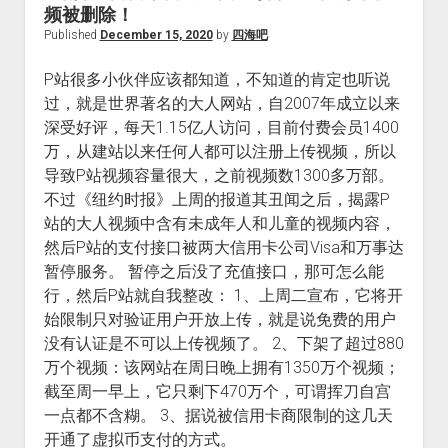
频被删除！
Published
December 15, 2020
by
四海吧
P站很多小伙伴应该都知道，不知道的肯定也听说
过，就是世界著名的大人网站，自2007年成立以来
深受好评，每天1.15亿人访问，目前付费会员1400
万，从建站以来任何人都可以注册上传视频，所以
导致P站视频容量很大，之前视频数1300多万部。
不过《纽约时报》上周的报道其丑闻之后，揭露P
站的大人视频中含有未成年人和儿童的视频内容，
然后P站的支付接口被两大信用卡公司Visa和万事达
暂停服务。 暂停之后没了充值接口，那可怎么能
行，然后P站就自我整改： 1、上周二宣布，它将开
始限制只对验证用户开放上传，就是说免费的用户
没有认证是不可以上传视频了。 2、下架了超过880
万个视频：该网站在周日晚上拥有1350万个视频；
截至周一早上，它只剩下470万个，可谓挥刀自宫
一点都不含糊。 3、据说被信用卡商限制的这几天
开通了虚拟币支付的方式。