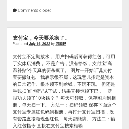
火星情报局
Comments closed
音乐推荐
四海
支付宝，今天要杀疯了。
Published
July 16, 2022
by
四海吧
支付宝不定期放水， 用户扫码后可获得红包，可用
于实体店消费， 不是广告，没有恰饭，支付宝“高
温补贴”今天真的要杀疯了。 图片一开始听说支付
宝要撒红包，我表示很不屑，这玩意儿指定是资本
的日常运作、根本领不到啥钱，不玩不玩。 但还是
手贱扫“红包码”试了试，结果直接惊掉下巴，一眨
眼功夫领了10块钱？？ 每天可领取，保存图片到相
册，每天扫一下。 方法一：扫码领取 保存下面这个
支付宝专属红包码到相册，再打开支付宝扫描，没
有套路直接领现金红包，每天都能搞。 方法二：输
入红包指令 直接在支付宝搜索框输