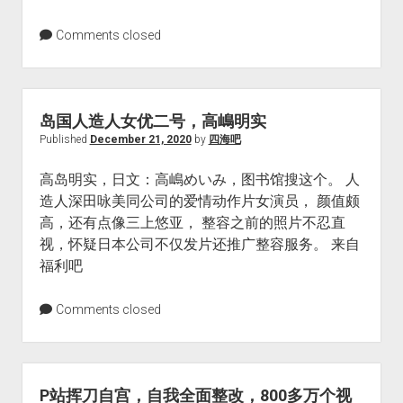
Comments closed
岛国人造人女优二号，高嶋明实
Published
December 21, 2020
by
四海吧
高岛明实，日文：高嶋めいみ，图书馆搜这个。 人
造人深田咏美同公司的爱情动作片女演员， 颜值颇
高，还有点像三上悠亚， 整容之前的照片不忍直
视，怀疑日本公司不仅发片还推广整容服务。 来自
福利吧
Comments closed
P站挥刀自宫，自我全面整改，800多万个视