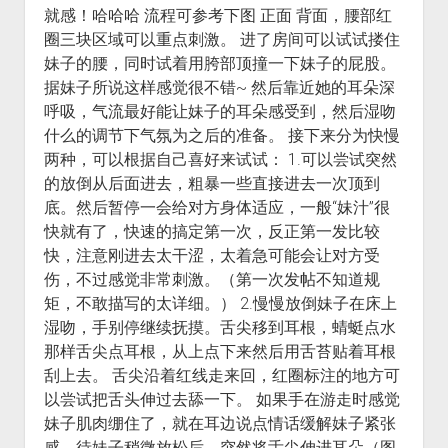
就感！哈哈哈 流程可参考下图 正面 背面，腰部红
圈三块区域可以重点刺激。 进了房间可以试试搂住
妹子的腰，同时试着用胯部顶撞一下妹子的屁股。
据妹子所说这样感觉很不错~ 然后靠近她的耳朵深
呼吸，气流最好能让妹子的耳朵感受到，然后湿吻
什么的调节下气氛为之后的准备。 接下来分为快慢
两种，可以根据自己喜好来试试： 1.可以尝试突然
的放倒从后面进去，粗暴一些直接进去一次顶到
底。然后暂停一会给对方身体适应，一般“妹汁”很
快就有了，快速的搞定第一次，反正第一发比较
快，注意刚进去太干涩，太着急可能会让对方受
伤，不过感觉非常刺激。（第一次发帖不知道规
矩，不敢描写的太详细。） 2.慢慢放倒妹子在床上
湿吻，手别停继续抚摸。舌尖移到耳根，蜻蜓点水
那样舌尖点耳根，从上点下来然后用舌苔贴着耳根
刮上去。 舌尖沿着红线走来回，红圈标注的地方可
以尝试把舌头伸过去舔一下。 如果手在游走时感觉
妹子肌肉绷住了，就在耳边说点情话缓解妹子紧张
感。待妹子稍微放松后，突然将舌尖伸进耳朵（图