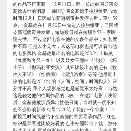
的作品不再更新！ 12月11日，网上传出韩国导演金
场
基德去世的消息！ 韩国导演金基德于拉脱维亚当地
前
时间12月11日因感染新冠病毒并发症去世，享年59
戏？
岁。 金基德在11月20日中旬进入拉脱维亚，但因感
图
染新冠病毒并发症，短短数日就在拉脱维亚一家医
文
院去世。 不过这部电影在他的众多作品中，知名度
并
并不高 但是以小见大，从这部电影也是可以看出他
茂，
的电影风格 金基德最出名的电影是2003年上映的
超
《春夏秋冬又一春》 以及妓女三部曲《雏妓》《坏
详
小子》《撒玛利亚女孩》 其它比较出名的还有《收
细
件人不详》《空房间》《漂流浴室》等等 他最近上
教
映的电影是2018年的《人间，空间，时间和人》评
程
分并不高 我个人观影感觉也是感觉不太好看，当然
在
这是较之他的往期作品的比较！ 在这部电影上映前
此！
后，金基德被演员爆出性侵丑闻，当时就一度不知
不
会不会影响新作 结果2020给了我们一个答案！ 下
爽
面按照时间线总结下金基德的主要导演作品，红色
不
标识是我看过比较好看的 点击标题即可下载，部分
要
影片无字幕 豆瓣电影条目（评价排序）：点击查看
钱！