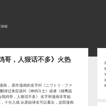
区块链
Sid
鸡哥，人狠话不多》火热
的漫画， 原作漫画的名字叫《ニワトリ・ファ
常的话，翻译过来应该叫《神鸡斗士》或者《雄鹰战
会我鸡哥，人狠话不多》 名字和漫画非常贴
，十分入戏 从原始译名可以看出，这部漫画