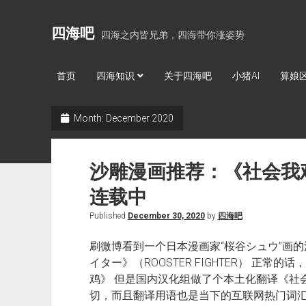
四海吧
四海之内皆兄弟，四海带你涨姿势
首页
四海知识
关于四海吧
小猪AI
算娘
Month:
December 2020
沙雕漫画推荐：《社会我
连载中
Published
December 30, 2020
by
四海吧
刷微博看到一个日本漫画家“桜谷シュウ”画
イター》（ROOSTER FIGHTER） 正
鸡》 但是国内汉化组做了个本土化翻译《社
切，而且翻译用语也是当下的互联网热门词汇