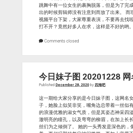
跳舞中有一位女生的裹胸脱落，但是为了完
出的时候剪辑师没有注意到而放了出来。 而
视频平台下架，大家尊重表演，不要再去找啦。
打不开？竟然好多人在求，这样是不好的哟
Comments closed
今日妹子图 20201228
Published
December 28, 2020
by
四海吧
这一期给大家分享的是今日妹子图，这网名
子，她脸上似笑非笑，嘴角边总带着一丝似
的浪漫优雅的淑女气质，但是其姿态神采四
澈明亮的瞳孔，以及弯弯的柳眉，在加上长
丝们为之倾倒了。 她的一头秀发是深色的，