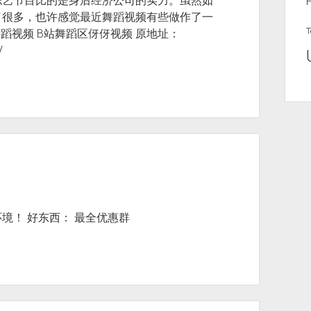
综艺节目比的是身后经济公司的实力。虽然如
了很多，也许感觉最近舞蹈视频有些做作了一
T
蹈视频 B站舞蹈区伢伢视频 原地址：
V
境！ 好东西： 最全优惠群