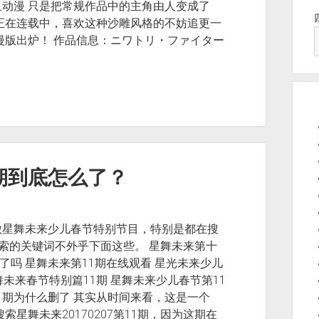
动漫 只是把常规作品中的主角由人变成了
正在连载中，喜欢这种沙雕风格的不妨追更一
漫版出炉！ 作品信息：ニワトリ・ファイター
1期到底怎么了？
做星舞未来少儿春节特别节目，特别是都在搜
，搜索的关键词不外乎下面这些。 星舞未来第十
架了吗 星舞未来第11期在线观看 星光未来少儿
星舞未来春节特别篇11期 星舞未来少儿春节第11
来11期为什么删了 其实从时间来看，这是一个
索星舞未来20170207第11期，因为这期在