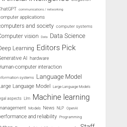
ChatGPT
communications / networking
computer applications
computers and society
computer systems
Data Science
Computer vision
Data
Editors Pick
Deep Learning
Generative AI
hardware
Human-computer interaction
Language Model
information systems
Large Language Model
Large Language Models
Machine learning
egal aspects
Llm
management
News
Models
NLP
OpenAI
performance and reliability
Programming
Staff