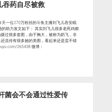
儿吞药自尽被救
昨天一位270万粉丝的斗鱼主播刘飞儿吞安眠
她的助力发文如下： 其实刘飞儿很多老死鸡都
拍摄过很多套图，由于胸大，被称为奶飞，非
上还流传有很多她的美图，看起来还是蛮不错
yu.com/265438 微博：
杆菌会不会通过性爱传