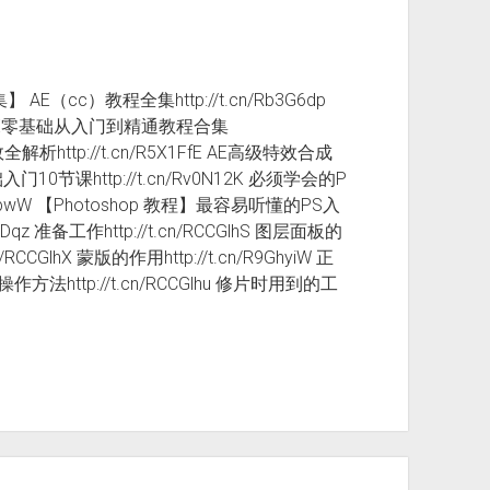
集】 AE（cc）教程全集http://t.cn/Rb3G6dp
di5 AE零基础从入门到精通教程合集
效全解析http://t.cn/R5X1FfE AE高级特效合成
入门10节课http://t.cn/Rv0N12K 必须学会的P
n/Rqp3bwW 【Photoshop 教程】最容易听懂的PS入
Dqz 准备工作http://t.cn/RCCGlhS 图层面板的
n/RCCGlhX 蒙版的作用http://t.cn/R9GhyiW 正
操作方法http://t.cn/RCCGlhu 修片时用到的工