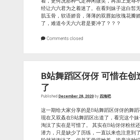
着，更何况那种气定神闲微笑，再加上宠辱
经让六六君为之着迷了。在看到妹子这白皙
肌玉骨，软语娇音，薄薄的双唇如玫瑰花瓣
了，难道今天六六君是要冲了？？？
Comments closed
B站舞蹈区伢伢 可惜在创
了
Published
December 28, 2020
by
四海吧
这一期给大家分享的是B站舞蹈区伢伢的舞蹈
现在又双叒在B站舞蹈区出道了，看完这个妹
淘汰了实在是可惜了。 其实在B站伢伢粉丝
潜力，只是缺少了历练，一直以来也注意到了