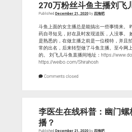
270万粉丝斗鱼主播刘飞
习
网
Published
December 21, 2020
by
四海吧
址
合
斗鱼上面的女主播总是能搞出一些事情来。 
集
药自寻短见，好在及时发现送医，人没事。 
是熟悉的，在做主播之前是一位模特，并且
常的出名，后来转型做了斗鱼主播。至今网
的。 刘飞儿斗鱼直播间地址：https://www.dou
https://weibo.com/Shirahosh
Comments closed
李医生在线科普：幽门螺
播？
Published
December 21, 2020
by
四海吧