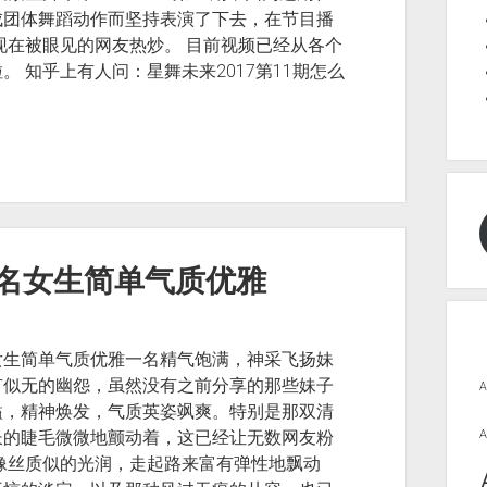
成团体舞蹈动作而坚持表演了下去，在节目播
现在被眼见的网友热炒。 目前视频已经从各个
 知乎上有人问：星舞未来2017第11期怎么
。
 网名女生简单气质优雅
女生简单气质优雅一名精气饱满，神采飞扬妹
有似无的幽怨，虽然没有之前分享的那些妹子
A
溢，精神焕发，气质英姿飒爽。特别是那双清
长的睫毛微微地颤动着，这已经让无数网友粉
A
像丝质似的光润，走起路来富有弹性地飘动