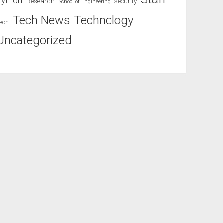
Python
Research
security
School of Engineering
Technology
Tech News
ech
Uncategorized