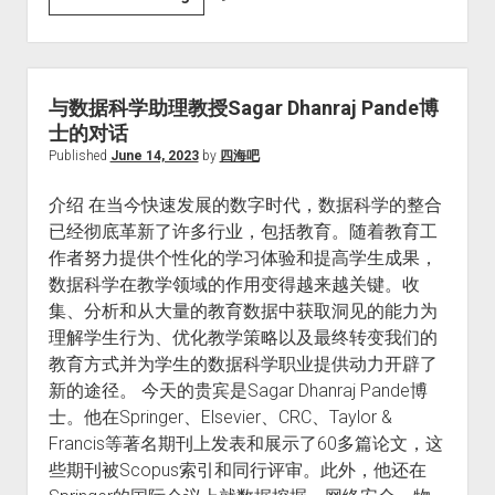
行
Python
高
中，
级
替
数
代
与数据科学助理教授Sagar Dhanraj Pande博
据
Seaborn
士的对话
准
Distplot
Published
June 14, 2023
by
四海吧
备
的
介绍 在当今快速发展的数字时代，数据科学的整合
最
已经彻底革新了许多行业，包括教育。随着教育工
佳
作者努力提供个性化的学习体验和提高学生成果，
选
数据科学在教学领域的作用变得越来越关键。收
择
集、分析和从大量的教育数据中获取洞见的能力为
理解学生行为、优化教学策略以及最终转变我们的
教育方式并为学生的数据科学职业提供动力开辟了
新的途径。 今天的贵宾是Sagar Dhanraj Pande博
士。他在Springer、Elsevier、CRC、Taylor &
Francis等著名期刊上发表和展示了60多篇论文，这
些期刊被Scopus索引和同行评审。此外，他还在