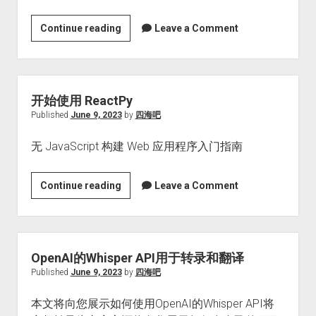
Dhanraj
Pande
不
Continue reading
Leave a Comment
博
要
士
忘
的
记
对
Python
开始使用 ReactPy
话
是
Published
June 9, 2023
by
四海吧
动
无 JavaScript 构建 Web 应用程序入门指南
态
的！
开
Continue reading
Leave a Comment
始
使
用
ReactPy
OpenAI的Whisper API用于转录和翻译
Published
June 9, 2023
by
四海吧
本文将向您展示如何使用OpenAI的Whisper API将