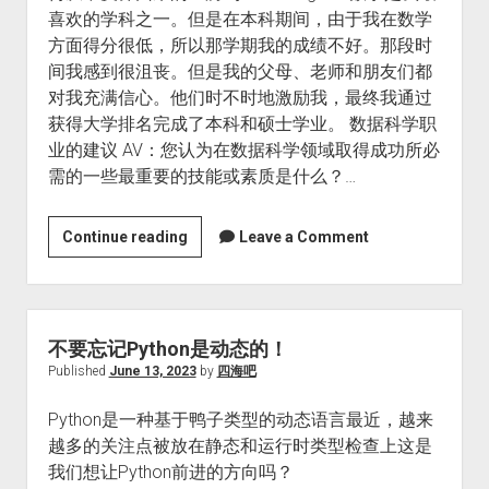
喜欢的学科之一。但是在本科期间，由于我在数学
方面得分很低，所以那学期我的成绩不好。那段时
间我感到很沮丧。但是我的父母、老师和朋友们都
对我充满信心。他们时不时地激励我，最终我通过
获得大学排名完成了本科和硕士学业。 数据科学职
业的建议 AV：您认为在数据科学领域取得成功所必
需的一些最重要的技能或素质是什么？…
与
Continue reading
Leave a Comment
数
据
科
学
不要忘记Python是动态的！
助
Published
June 13, 2023
by
四海吧
理
Python是一种基于鸭子类型的动态语言最近，越来
教
越多的关注点被放在静态和运行时类型检查上这是
授
我们想让Python前进的方向吗？
Sagar