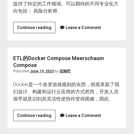
提供了特定的工作领域。可以期待的不同专业化方
向包括： 风险分析师…
数
Continue reading
Leave a Comment
据
分
析
师
ETL的Docker Compose Meerschaum
是
Compose
一
Published
June 19, 2023
by
四海吧
个
Docker是一个改变游戏规则的东西，彻底革新了我
好
们设计、构建和运行云应用的方式然而，开发人员
职
很早就意识到其灵活性使协作变得困难，因此…
业
吗？
ETL
Continue reading
Leave a Comment
的
Docker