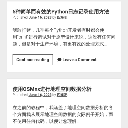
Compose
Meerschaum
5种简单而有效的Python日志记录使用方法
Compose
Published
June 16, 2023
by
四海吧
我敢打赌，几乎每个Python开发者有时都会使
用“print”进行调试对于原型设计来说，这没有任何问
题，但是对于生产环境，有更有效的处理方式…
5
Continue reading
Leave a Comment
种
简
单
而
使用OSMnx进行地理空间数据分析
有
Published
June 16, 2023
by
四海吧
效
在之前的教程中，我涵盖了地理空间数据分析的各
的
个方面我从展示地理空间数据的实际例子开始，而
Python
不使用任何代码，以便让您理解…
日