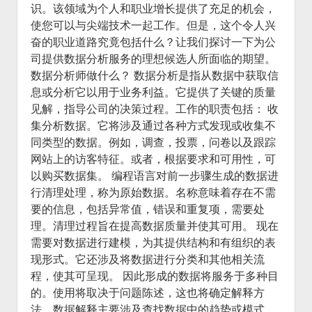
识。该领域为个人和职业增长提供了充足的机会，
火星情报局
使您可以与尖端技术一起工作。但是，这个令人兴
音乐推荐
奋的职业道路究竟包括什么？让我们探讨一下为公
四海
司提供数据分析服务的理想候选人所面临的期望。
数据分析师做什么？ 数据分析是指从数据中获取信
息或分析它以用于业务利益。它提供了关键的质量
见解，指导公司的决策过程。工作的职责包括： 收
集分析数据。它将涉及通过各种方式发现或收集不
同类型的数据。例如，调查，投票，问卷以及跟踪
网站上的访客特征。或者，根据要求和可用性，可
以购买数据集。 编程语言对前一步骤生成的数据进
行清理处理，称为原始数据。名称意味着存在不需
要的信息，包括异常值，错误和重复项，需要处
理。清理过程旨在提高数据质量并使其可用。 现在
需要对数据进行建模，为其提供结构和有组织的表
现形式。它还涉及将数据进行分类和其他相关流
程，使其可呈现。 因此形成的数据将服务于多种目
的。使用将取决于问题陈述，这也将确定解释方
法。数据解释主要涉及查找数据中的趋势或模式。