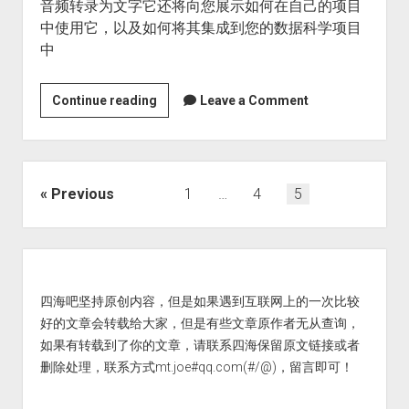
音频转录为文字它还将向您展示如何在自己的项目
中使用它，以及如何将其集成到您的数据科学项目
中
OpenAI
Continue reading
Leave a Comment
的
Whisper
API
用
Posts
Previous
1
…
4
5
于
pagination
转
录
Sidebar
和
翻
四海吧坚持原创内容，但是如果遇到互联网上的一次比较
译
好的文章会转载给大家，但是有些文章原作者无从查询，
如果有转载到了你的文章，请联系四海保留原文链接或者
删除处理，联系方式mt.joe#qq.com(#/@)，留言即可！