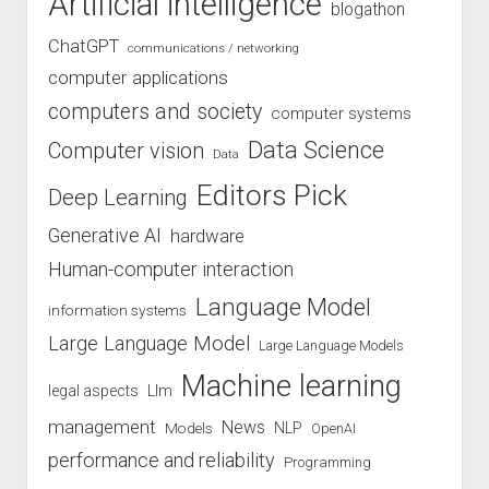
Artificial intelligence
blogathon
ChatGPT
communications / networking
computer applications
computers and society
computer systems
Data Science
Computer vision
Data
Editors Pick
Deep Learning
Generative AI
hardware
Human-computer interaction
Language Model
information systems
Large Language Model
Large Language Models
Machine learning
legal aspects
Llm
management
News
Models
NLP
OpenAI
performance and reliability
Programming