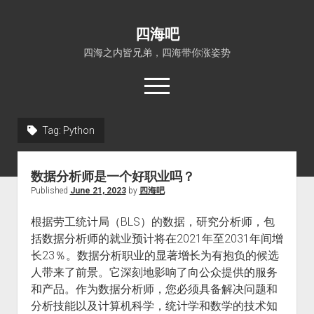
四海吧
四海之内皆兄弟，四海带你涨姿势
open
menu
Tag:
Python
首页
open
四海知识
数据分析师是一个好职业吗？
dropdown
关于四海吧
涨姿势
menu
Published
June 21, 2023
by
四海吧
福利吧
小猪AI
根据劳工统计局（BLS）的数据，研究分析师，包
算娘区块链
技术控
括数据分析师的就业预计将在2021年至2031年间增
长23％。数据分析职业的显著增长为有抱负的候选
热门事件
人带来了前景。它深刻地影响了向公众提供的服务
福利福利
和产品。作为数据分析师，您必须具备解决问题和
电影推荐
分析技能以及计算机科学，统计学和数学的技术知