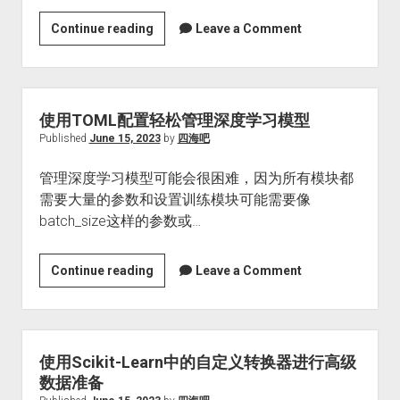
志
记
使
Continue reading
Leave a Comment
录
用
使
OSMnx
用
进
方
行
使用TOML配置轻松管理深度学习模型
法
地
Published
June 15, 2023
by
四海吧
理
管理深度学习模型可能会很困难，因为所有模块都
空
需要大量的参数和设置训练模块可能需要像
间
batch_size这样的参数或…
数
据
分
使
Continue reading
Leave a Comment
析
用
TOML
配
置
使用Scikit-Learn中的自定义转换器进行高级
轻
数据准备
松