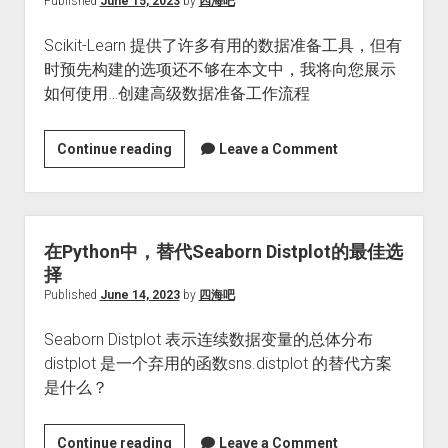
Published
June 15, 2023
by
四海吧
管
Scikit-Learn 提供了许多有用的数据准备工具，但有
理
时预先构建的选项还不够在本文中，我将向您展示
深
如何使用…创建高级数据准备工作流程
度
学
习
使
Continue reading
Leave a Comment
模
用
型
Scikit-
Learn
中
在Python中，替代Seaborn Distplot的最佳选
的
择
自
Published
June 14, 2023
by
四海吧
定
Seaborn Distplot 表示连续数据变量的总体分布
义
distplot 是一个弃用的函数sns.distplot 的替代方案
转
是什么？
换
器
进
在
Continue reading
Leave a Comment