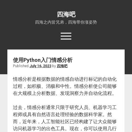
四海吧
四海之内皆兄弟，四海带你涨姿势
open
menu
使用Python入门情感分析
首页
Published
July 16, 2023
by
四海吧
open
四海知识
dropdown
情感分析是根据数据的情感自动进行标记的自动化
关于四海吧
涨姿势
menu
过程，如积极、消极和中性。情感分析使公司能够
福利吧
小猪AI
在大规模上分析数据、发现洞察力并自动化流程。
算娘区块链
技术控
过去，情感分析通常只限于研究人员、机器学习工
热门事件
程师或具有自然语言处理经验的数据科学家。然
福利福利
而，近年来，人工智能社区已经构建了让大众能够
电影推荐
访问机器学习的出色工具。现在，你可以使用几行