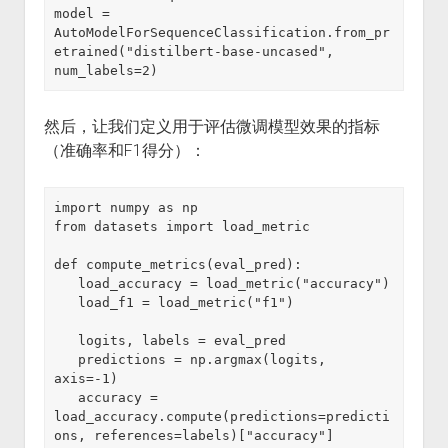
model = 
AutoModelForSequenceClassification.from_pr
etrained("distilbert-base-uncased", 
num_labels=2)
然后，让我们定义用于评估微调模型效果的指标
（准确率和F1得分）：
import numpy as np

from datasets import load_metric

def compute_metrics(eval_pred):

   load_accuracy = load_metric("accuracy")

   load_f1 = load_metric("f1")

   logits, labels = eval_pred

   predictions = np.argmax(logits, 
axis=-1)

   accuracy = 
load_accuracy.compute(predictions=predicti
ons, references=labels)["accuracy"]
