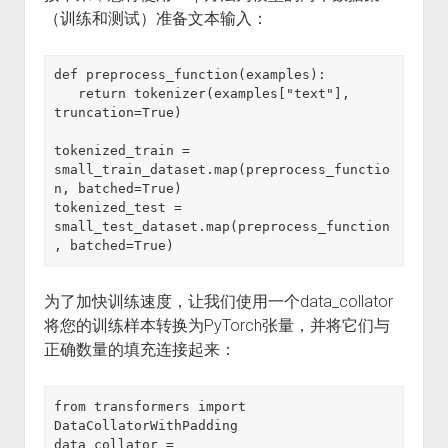
（训练和测试）准备文本输入：
def preprocess_function(examples):

   return tokenizer(examples["text"], 
truncation=True)

tokenized_train = 
small_train_dataset.map(preprocess_functio
n, batched=True)

tokenized_test = 
small_test_dataset.map(preprocess_function
, batched=True)
为了加快训练速度，让我们使用一个data_collator
将您的训练样本转换为PyTorch张量，并将它们与
正确数量的填充连接起来：
from transformers import 
DataCollatorWithPadding

data_collator = 