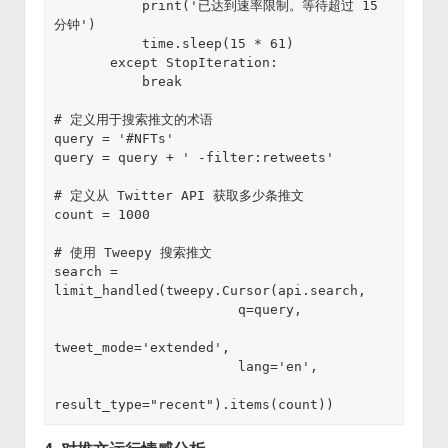
           print('已达到速率限制。等待超过 15 
分钟')

           time.sleep(15 * 61)

       except StopIteration:

           break

# 定义用于搜索推文的术语

query = '#NFTs'

query = query + ' -filter:retweets'

# 定义从 Twitter API 获取多少条推文

count = 1000

# 使用 Tweepy 搜索推文

search = 
limit_handled(tweepy.Cursor(api.search,

                       q=query,

tweet_mode='extended',

                       lang='en',

result_type="recent").items(count))