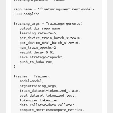
repo_name = "finetuning-sentiment-model-
3000-samples"

training_args = TrainingArguments(

   output_dir=repo_name,

   learning_rate=2e-5,

   per_device_train_batch_size=16,

   per_device_eval_batch_size=16,

   num_train_epochs=2,

   weight_decay=0.01,

   save_strategy="epoch",

   push_to_hub=True,

)

trainer = Trainer(

   model=model,

   args=training_args,

   train_dataset=tokenized_train,

   eval_dataset=tokenized_test,

   tokenizer=tokenizer,

   data_collator=data_collator,

   compute_metrics=compute_metrics,
