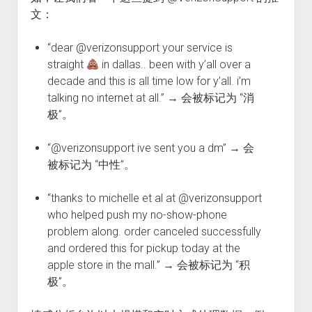
文：
“dear @verizonsupport your service is
straight
in dallas.. been with y’all over a
decade and this is all time low for y’all. i’m
talking no internet at all.” → 会被标记为 “消
极”。
“@verizonsupport ive sent you a dm” → 会
被标记为 “中性”。
“thanks to michelle et al at @verizonsupport
who helped push my no-show-phone
problem along. order canceled successfully
and ordered this for pickup today at the
apple store in the mall.” → 会被标记为 “积
极”。