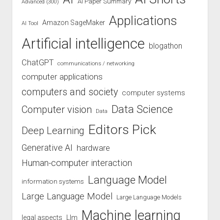
AI Paper Summary
Advanced (300)
Applications
Amazon SageMaker
AI Tool
Artificial intelligence
blogathon
ChatGPT
communications / networking
computer applications
computers and society
computer systems
Data Science
Computer vision
Data
Editors Pick
Deep Learning
Generative AI
hardware
Human-computer interaction
Language Model
information systems
Large Language Model
Large Language Models
Machine learning
legal aspects
Llm