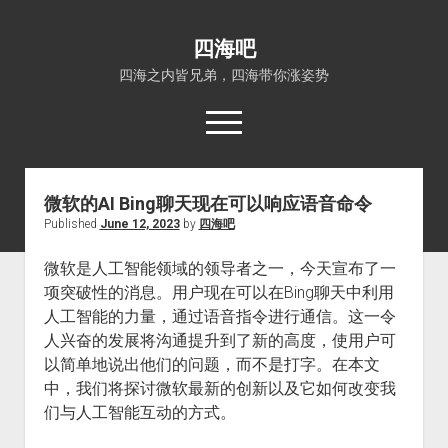
四海吧
四海之内皆兄弟，四海带你涨姿势
open
menu
微软的AI Bing聊天现在可以响应语音命令
首页
Published
June 12, 2023
by
四海吧
open
四海知识
dropdown
微软是人工智能领域的领导者之一，今天宣布了一
关于四海吧
涨姿势
menu
项突破性的消息。用户现在可以在Bing聊天中利用
福利吧
小猪AI
人工智能的力量，通过语音指令进行通信。这一令
算娘区块链
技术控
人兴奋的发展将沟通提升到了新的高度，使用户可
以简单地说出他们的问题，而不是打字。在本文
热门事件
中，我们将探讨微软最新的创新以及它如何改变我
福利福利
们与人工智能互动的方式。
电影推荐