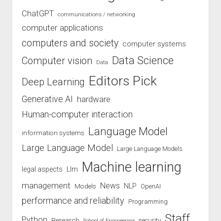
ChatGPT
communications / networking
computer applications
computers and society
computer systems
Data Science
Computer vision
Data
Editors Pick
Deep Learning
Generative AI
hardware
Human-computer interaction
Language Model
information systems
Large Language Model
Large Language Models
Machine learning
legal aspects
Llm
management
News
Models
NLP
OpenAI
performance and reliability
Programming
Staff
Python
Research
security
School of Engineering