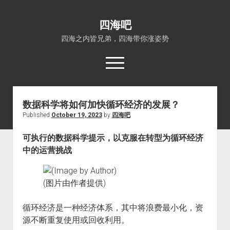
四海吧
四海之内皆兄弟，四海带你涨姿势
open
menu
数据科学将如何加快循环经济的发展？
首页
Published
October 19, 2023
by
四海吧
open
四海知识
dropdown
可执行的数据科学提示，以克服在转型为循环经济
关于四海吧
涨姿势
menu
中的运营挑战
福利吧
小猪AI
算娘区块链
技术控
(图片由作者提供)
热门事件
福利福利
循环经济是一种经济体系，其中将浪费最小化，资
源不断重复使用或回收利用。
电影推荐