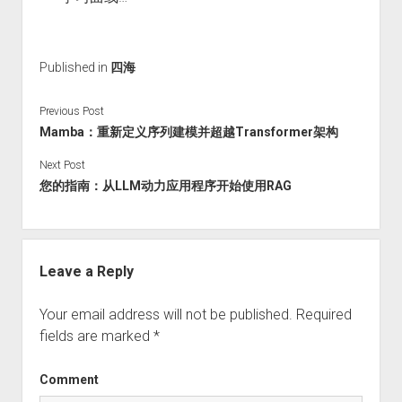
Published in
四海
Previous Post
Mamba：重新定义序列建模并超越Transformer架构
Next Post
您的指南：从LLM动力应用程序开始使用RAG
Leave a Reply
Your email address will not be published.
Required
fields are marked
*
Comment