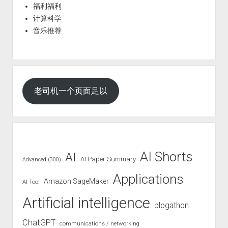
福利福利
计算科学
音乐推荐
老司机一个页面足以
AI Shorts
AI
AI Paper Summary
Advanced (300)
Applications
Amazon SageMaker
AI Tool
Artificial intelligence
blogathon
ChatGPT
communications / networking