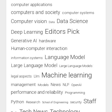
computer applications
computers and society
computer systems
Data Science
Computer vision
Data
Editors Pick
Deep Learning
Generative AI
hardware
Human-computer interaction
Language Model
information systems
Large Language Model
Large Language Models
Machine learning
legal aspects
Llm
management
News
Models
NLP
OpenAI
performance and reliability
Programming
Staff
Python
Research
security
School of Engineering
Technology
Tech News