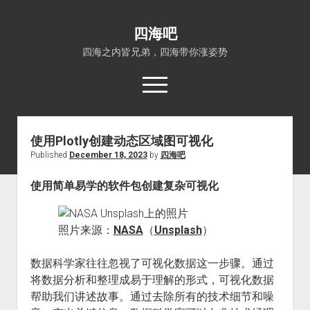
四海吧
四海之内皆兄弟，四海带你涨姿势
open
menu
使用Plotly创建动态区域图可视化
首页
Published
December 18, 2023
by
四海吧
open
四海知识
dropdown
使用简单易学的软件包创建复杂可视化
关于四海吧
涨姿势
menu
福利吧
小猪AI
照片来源：
NASA
（
Unsplash
）
算娘区块链
技术控
热门事件
数据科学家往往忽视了可视化数据这一步骤。通过
福利福利
将数据分析和整理成易于理解的形式，可视化数据
帮助我们讲述故事。通过去除所有的技术细节和噪
电影推荐