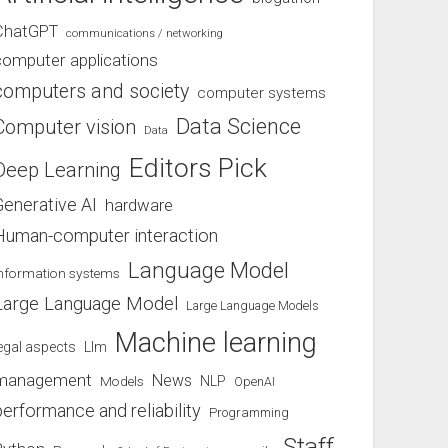
ChatGPT
communications / networking
computer applications
computers and society
computer systems
Data Science
Computer vision
Data
Editors Pick
Deep Learning
Generative AI
hardware
Human-computer interaction
Language Model
information systems
Large Language Model
Large Language Models
Machine learning
egal aspects
Llm
management
News
Models
NLP
OpenAI
performance and reliability
Programming
Staff