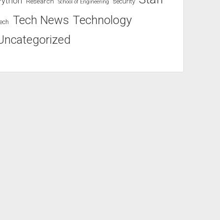
Python
Research
security
School of Engineering
Technology
Tech News
ech
Uncategorized