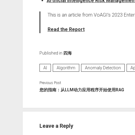
Artificial Intelligence Risk Manageme
This is an article from VoAGI’s 2023 Ente
Read the Report
Published in
四海
AI
Algorithm
Anomaly Detection
Ap
Previous Post
您的指南：从LLM动力应用程序开始使用RAG
Leave a Reply