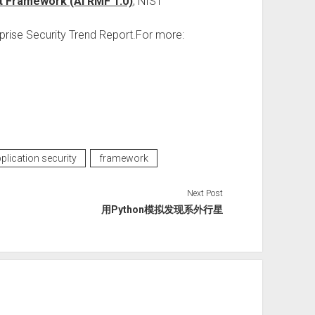
nt Framework (AI RMF 1.0)
, NIST
rprise Security Trend Report.For more:
plication security
framework
Next Post
用Python模拟发现系外行星