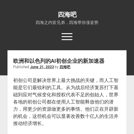
四海吧
四海之内皆兄弟，四海带你涨姿势
open
menu
欧洲和以色列的AI初创企业的新加速器
首页
Published
June 21, 2023
by
四海吧
open
四海知识
dropdown
初创公司是解决世界上最大挑战的关键，而人工智
关于四海吧
涨姿势
menu
能是它们最锐利的工具。从为战后经济复苏打下基
福利吧
小猪AI
础到应对气候变化和授权代表不足的创始人，世界
算娘区块链
技术控
各地的初创公司都在使用人工智能释放他们的潜
力，用更少的资源做更多的事情。他们正在开辟新
热门事件
的机会，这些机会可以显著改善数十亿人的生活并
福利福利
推动经济增长。
电影推荐