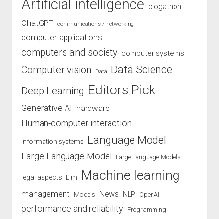
Artificial intelligence
blogathon
ChatGPT
communications / networking
computer applications
computers and society
computer systems
Data Science
Computer vision
Data
Editors Pick
Deep Learning
Generative AI
hardware
Human-computer interaction
Language Model
information systems
Large Language Model
Large Language Models
Machine learning
legal aspects
Llm
management
News
Models
NLP
OpenAI
performance and reliability
Programming