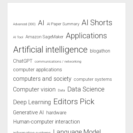
AI Shorts
AI
AI Paper Summary
Advanced (300)
Applications
Amazon SageMaker
AI Tool
Artificial intelligence
blogathon
ChatGPT
communications / networking
computer applications
computers and society
computer systems
Data Science
Computer vision
Data
Editors Pick
Deep Learning
Generative AI
hardware
Human-computer interaction
Language Model
information systems