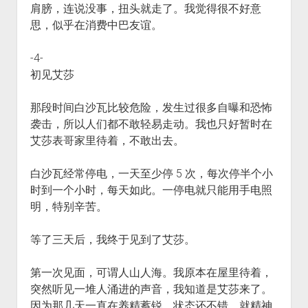
肩膀，连说没事，扭头就走了。我觉得很不好意
思，似乎在消费中巴友谊。
-4-
初见艾莎
那段时间白沙瓦比较危险，发生过很多自曝和恐怖
袭击，所以人们都不敢轻易走动。我也只好暂时在
艾莎表哥家里待着，不敢出去。
白沙瓦经常停电，一天至少停 5 次，每次停半个小
时到一个小时，每天如此。一停电就只能用手电照
明，特别辛苦。
等了三天后，我终于见到了艾莎。
第一次见面，可谓人山人海。我原本在屋里待着，
突然听见一堆人涌进的声音，我知道是艾莎来了。
因为那几天一直在养精蓄锐，状态还不错，就精神