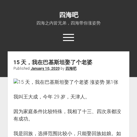
四海吧
四海之内皆兄弟，四海带你涨姿势
open
menu
15 天，我在巴基斯坦娶了个老婆
首页
Published
January 10, 2020
by
四海吧
open
四海知识
dropdown
关于四海吧
涨姿势
menu
福利吧
小猪AI
我叫王大成，今年 29 岁，天津人。
算娘区块链
技术控
因为家庭条件比较特殊，我相了十三、四次亲都没
热门事件
有成功。
福利福利
电影推荐
我是回族，选择范围比较小，只能娶回族姑娘。如