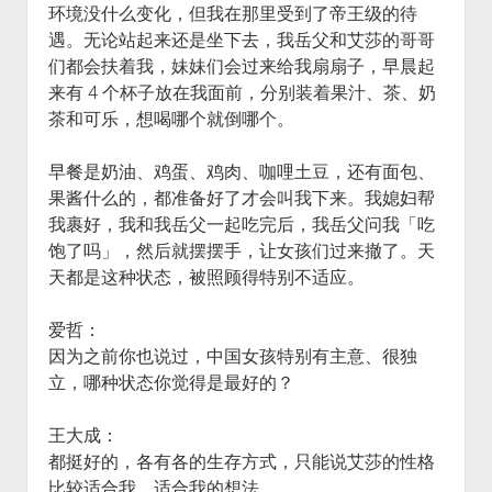
环境没什么变化，但我在那里受到了帝王级的待
遇。无论站起来还是坐下去，我岳父和艾莎的哥哥
们都会扶着我，妹妹们会过来给我扇扇子，早晨起
来有 4 个杯子放在我面前，分别装着果汁、茶、奶
茶和可乐，想喝哪个就倒哪个。
早餐是奶油、鸡蛋、鸡肉、咖哩土豆，还有面包、
果酱什么的，都准备好了才会叫我下来。我媳妇帮
我裹好，我和我岳父一起吃完后，我岳父问我「吃
饱了吗」，然后就摆摆手，让女孩们过来撤了。天
天都是这种状态，被照顾得特别不适应。
爱哲：
因为之前你也说过，中国女孩特别有主意、很独
立，哪种状态你觉得是最好的？
王大成：
都挺好的，各有各的生存方式，只能说艾莎的性格
比较适合我，适合我的想法。