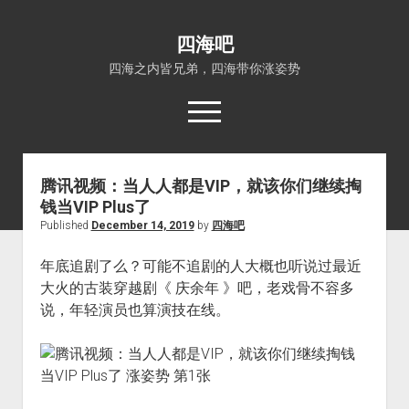
四海吧
四海之内皆兄弟，四海带你涨姿势
open
menu
腾讯视频：当人人都是VIP，就该你们继续掏
首页
钱当VIP Plus了
open
四海知识
Published
December 14, 2019
by
四海吧
dropdown
关于四海吧
涨姿势
menu
年底追剧了么？可能不追剧的人大概也听说过最近
福利吧
小猪AI
大火的古装穿越剧《 庆余年 》吧，老戏骨不容多
算娘区块链
技术控
说，年轻演员也算演技在线。
热门事件
福利福利
电影推荐