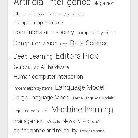
Artificial intelligence
blogathon
ChatGPT
communications / networking
computer applications
computers and society
computer systems
Data Science
Computer vision
Data
Editors Pick
Deep Learning
Generative AI
hardware
Human-computer interaction
Language Model
information systems
Large Language Model
Large Language Models
Machine learning
legal aspects
Llm
management
News
Models
NLP
OpenAI
performance and reliability
Programming