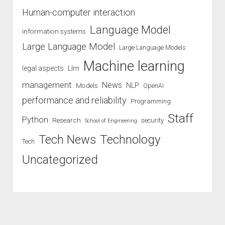
Human-computer interaction
Language Model
information systems
Large Language Model
Large Language Models
Machine learning
legal aspects
Llm
management
News
Models
NLP
OpenAI
performance and reliability
Programming
Staff
Python
Research
security
School of Engineering
Technology
Tech News
Tech
Uncategorized