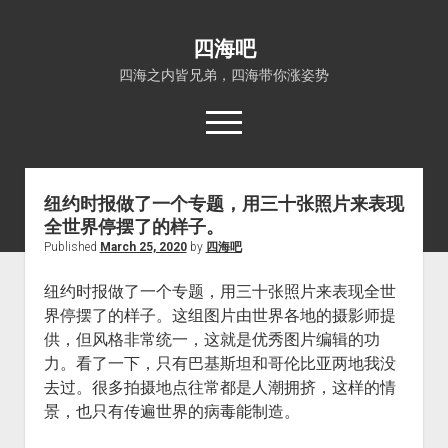
四海吧
四海之内皆兄弟，四海带你涨姿势
open
menu
纽约时报做了一个专题，用三十张照片来表现
首页
全世界停摆了的样子。
open
四海知识
Published
March 25, 2020
by
四海吧
dropdown
关于四海吧
涨姿势
menu
纽约时报做了一个专题，用三十张照片来表现全世
福利吧
小猪AI
界停摆了的样子。这组图片由世界各地的摄影师提
算娘区块链
技术控
供，但风格非常统一，这就是优秀图片编辑的功
力。看了一下，只有巴基斯坦和哥伦比亚两地我没
热门事件
去过。很多拍摄地点往常都是人潮拥挤，这样的情
福利福利
景，也只有传遍世界的病毒能制造。 ​​​​
电影推荐