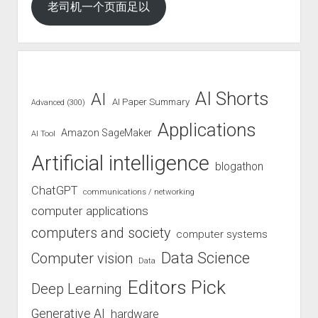
老司机一个页面足以
AI Shorts
AI
AI Paper Summary
Advanced (300)
Applications
Amazon SageMaker
AI Tool
Artificial intelligence
blogathon
ChatGPT
communications / networking
computer applications
computers and society
computer systems
Data Science
Computer vision
Data
Editors Pick
Deep Learning
Generative AI
hardware