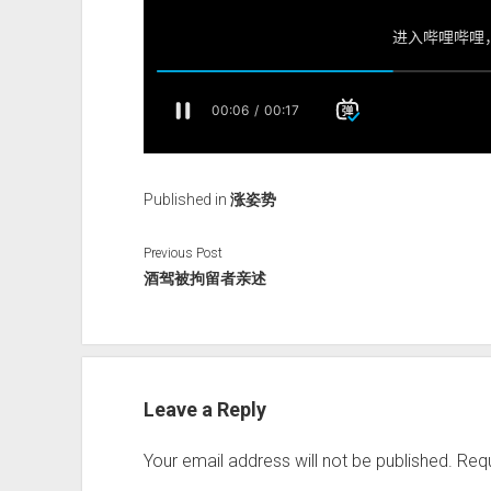
Published in
涨姿势
Previous Post
酒驾被拘留者亲述
Leave a Reply
Your email address will not be published.
Requ