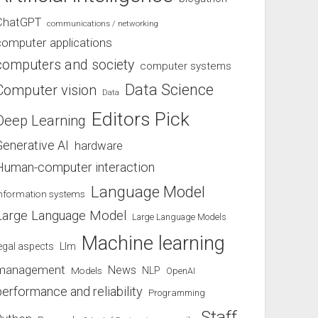
ChatGPT
communications / networking
computer applications
computers and society
computer systems
Data Science
Computer vision
Data
Editors Pick
Deep Learning
Generative AI
hardware
Human-computer interaction
Language Model
information systems
Large Language Model
Large Language Models
Machine learning
egal aspects
Llm
management
News
Models
NLP
OpenAI
performance and reliability
Programming
Staff