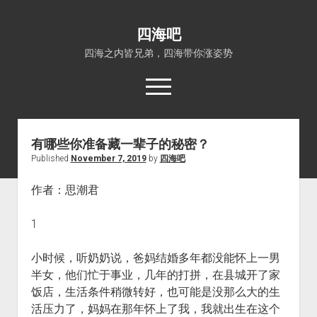
四海吧
四海之内皆兄弟，四海带你涨姿势
open
menu
有哪些你准备藏一辈子的秘密？
首页
Published
November 7, 2019
by
四海吧
open
四海知识
dropdown
作者：思潮君
关于四海吧
涨姿势
menu
福利吧
小猪AI
1
算娘区块链
技术控
小时候，听奶奶说，爸妈结婚多年都没能怀上一男
热门事件
半女，他们忙于事业，几年的打拼，在县城开了家
福利福利
饭店，生活条件稍微转好，也可能是没那么大的生
电影推荐
活压力了，妈妈在那年怀上了我，我就出生在这个