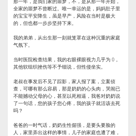
那一年，是我们家的噩梦，不，是从那一年开始，
全家的噩梦不曾断过。唯一幸运的是，妈妈肚子里
的宝宝平安降生，虽是早产，风险在当时是极大
的，但也都一步步坚持下来。
我的弟弟，从出生那一刻就笼罩在这种沉重的家庭
气氛下。
当时医院检查结果，我的右眼裸眼视力几乎为 0，
其他软组织挫伤等不予细说，但性侵坐实。
老叔在事发后不见了踪影，家人报了案，立案侦
查，可哪有那么容易，那是奶奶的心头肉，哭闹已
不能撼动父母的心，甚至以死相逼，我爸对奶奶说
了一句话，您的孩子您心疼，我的孩子就活该去死
吗？
爸爸的一时气话，奶奶生性倔强，是要头要脸的
人，家里弄出这样的事情，儿子的家庭也遭了难，