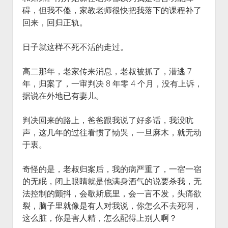
碍，但我不傻，家教老师很快把我落下的课程补了
回来，回归正轨。
日子就这样不死不活的走过。
高二那年，老家传来消息，老叔被抓了，潜逃 7
年，归案了，一审判决 8 年零 4 个月，没有上诉，
据说在外地已有妻儿。
判决回来的路上，爸爸跟我说了好多话，我没吭
声，这几年的过往看惯了恸哭，一旦麻木，就无动
于衷。
奇怪的是，老叔归案后，我的病严重了，一宿一宿
的无眠，闭上眼睛就是他满身酒气的说要杀我，无
法控制的颤抖，会歇斯底里，会一言不发，头痛欲
裂，脑子里就像是有人对我说，你怎么不去死啊，
这么脏，你是害人精，怎么配得上别人啊？