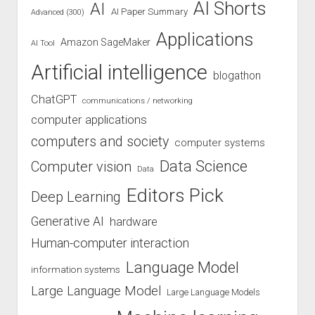
AI Shorts
AI
AI Paper Summary
Advanced (300)
Applications
Amazon SageMaker
AI Tool
Artificial intelligence
blogathon
ChatGPT
communications / networking
computer applications
computers and society
computer systems
Data Science
Computer vision
Data
Editors Pick
Deep Learning
Generative AI
hardware
Human-computer interaction
Language Model
information systems
Large Language Model
Large Language Models