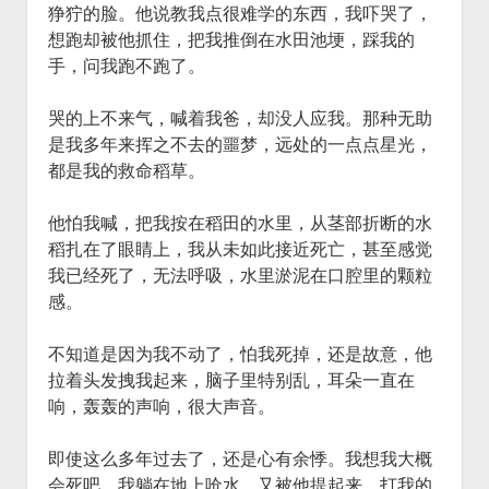
狰狞的脸。他说教我点很难学的东西，我吓哭了，
想跑却被他抓住，把我推倒在水田池埂，踩我的
手，问我跑不跑了。
哭的上不来气，喊着我爸，却没人应我。那种无助
是我多年来挥之不去的噩梦，远处的一点点星光，
都是我的救命稻草。
他怕我喊，把我按在稻田的水里，从茎部折断的水
稻扎在了眼睛上，我从未如此接近死亡，甚至感觉
我已经死了，无法呼吸，水里淤泥在口腔里的颗粒
感。
不知道是因为我不动了，怕我死掉，还是故意，他
拉着头发拽我起来，脑子里特别乱，耳朵一直在
响，轰轰的声响，很大声音。
即使这么多年过去了，还是心有余悸。我想我大概
会死吧，我躺在地上呛水，又被他提起来，打我的