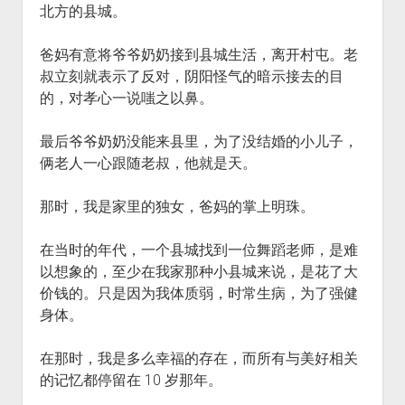
北方的县城。
火星情报局
音乐推荐
爸妈有意将爷爷奶奶接到县城生活，离开村屯。老
四海
叔立刻就表示了反对，阴阳怪气的暗示接去的目
的，对孝心一说嗤之以鼻。
最后爷爷奶奶没能来县里，为了没结婚的小儿子，
俩老人一心跟随老叔，他就是天。
那时，我是家里的独女，爸妈的掌上明珠。
在当时的年代，一个县城找到一位舞蹈老师，是难
以想象的，至少在我家那种小县城来说，是花了大
价钱的。只是因为我体质弱，时常生病，为了强健
身体。
在那时，我是多么幸福的存在，而所有与美好相关
的记忆都停留在 10 岁那年。