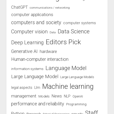
ChatGPT
communications / networking
computer applications
computers and society
computer systems
Data Science
Computer vision
Data
Editors Pick
Deep Learning
Generative AI
hardware
Human-computer interaction
Language Model
information systems
Large Language Model
Large Language Models
Machine learning
legal aspects
Llm
management
News
Models
NLP
OpenAI
performance and reliability
Programming
Staff
Python
Research
security