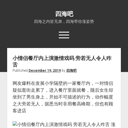
四海吧
四海之内皆兄弟，四海带你涨姿势
open
menu
小情侣餐厅内上演激情戏码 旁若无人令人咋
首页
舌
open
四海知识
Published
December 19, 2019
by
四海吧
dropdown
关于四海吧
涨姿势
menu
网友爆料在发展小学隔壁的一家餐厅内，一对情侣
福利吧
小猪AI
疑似逛街走累了，进入餐厅里面就餐，随后女生却
算娘区块链
技术控
坐到了男生身上，开始不可描述的行为，动作幅度
之大旁若无人，据悉当时非用餐高峰期，但也有顾
热门事件
客进店 ​​​​
福利福利
电影推荐