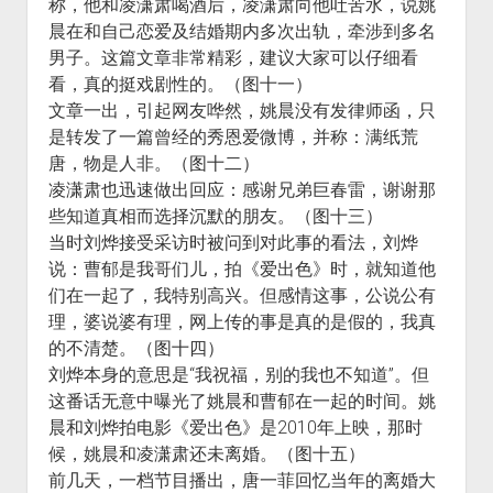
称，他和凌潇肃喝酒后，凌潇肃向他吐苦水，说姚
晨在和自己恋爱及结婚期内多次出轨，牵涉到多名
男子。这篇文章非常精彩，建议大家可以仔细看
看，真的挺戏剧性的。（图十一）
文章一出，引起网友哗然，姚晨没有发律师函，只
是转发了一篇曾经的秀恩爱微博，并称：满纸荒
唐，物是人非。（图十二）
凌潇肃也迅速做出回应：感谢兄弟巨春雷，谢谢那
些知道真相而选择沉默的朋友。（图十三）
当时刘烨接受采访时被问到对此事的看法，刘烨
说：曹郁是我哥们儿，拍《爱出色》时，就知道他
们在一起了，我特别高兴。但感情这事，公说公有
理，婆说婆有理，网上传的事是真的是假的，我真
的不清楚。（图十四）
刘烨本身的意思是“我祝福，别的我也不知道”。但
这番话无意中曝光了姚晨和曹郁在一起的时间。姚
晨和刘烨拍电影《爱出色》是2010年上映，那时
候，姚晨和凌潇肃还未离婚。（图十五）
前几天，一档节目播出，唐一菲回忆当年的离婚大