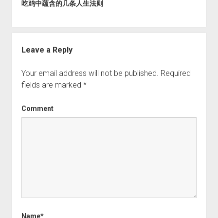
吃鸡中蕴含的几条人生法则
Leave a Reply
Your email address will not be published.
Required
fields are marked
*
Comment
Name*