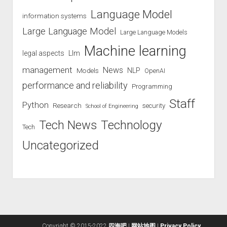
Language Model
information systems
Large Language Model
Large Language Models
Machine learning
legal aspects
Llm
management
News
Models
NLP
OpenAI
performance and reliability
Programming
Staff
Python
Research
security
School of Engineering
Technology
Tech News
Tech
Uncategorized
Copyright © 2015-2022
四海吧
|
网站地图
|
Privacy Policy