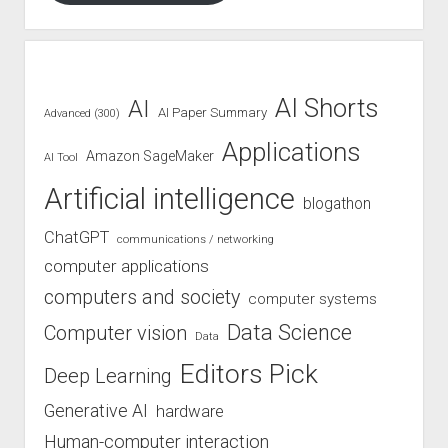
AI Shorts
AI
AI Paper Summary
Advanced (300)
Applications
Amazon SageMaker
AI Tool
Artificial intelligence
blogathon
ChatGPT
communications / networking
computer applications
computers and society
computer systems
Data Science
Computer vision
Data
Editors Pick
Deep Learning
Generative AI
hardware
Human-computer interaction