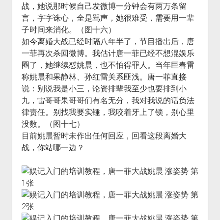
战，她说那时候自己发微博一分钟会有两万条留
言，字字诛心，全是骂声，她很难受，需要用一辈
子时间来消化。（图十六）
如今离婚大战已经时隔八年半了，节目播出后，唐
一菲再次杀回微博。我估计唐一菲已经不想混娱乐
圈了，她继续怼姚晨，也不怕得罪人。当年巨春雷
称姚晨和果静林、孙红雷关系匪浅。唐一菲直接
说：别说我是小三，论资排辈我至少也要排到小
九，雷哥哥果哥哥们有名无分，我对我说的话负法
律责任。别找我要实锤，我咬着牙上了锁，别心里
没数。（图十七）
目前姚晨暂时未作出任何回应，回看这段离婚大
战，你站哪一边？