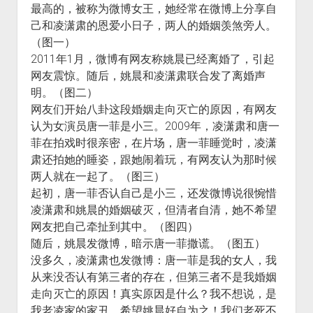
最高的，被称为微博女王，她经常在微博上分享自
火星情报局
己和凌潇肃的恩爱小日子，两人的婚姻羡煞旁人。
音乐推荐
（图一）
四海
2011年1月，微博有网友称姚晨已经离婚了，引起
网友震惊。随后，姚晨和凌潇肃联合发了离婚声
明。（图二）
网友们开始八卦这段婚姻走向灭亡的原因，有网友
认为女演员唐一菲是小三。2009年，凌潇肃和唐一
菲在拍戏时很亲密，在片场，唐一菲睡觉时，凌潇
肃还拍她的睡姿，跟她闹着玩，有网友认为那时候
两人就在一起了。（图三）
起初，唐一菲否认自己是小三，还发微博说很惋惜
凌潇肃和姚晨的婚姻破灭，但清者自清，她不希望
网友把自己牵扯到其中。（图四）
随后，姚晨发微博，暗示唐一菲撒谎。（图五）
没多久，凌潇肃也发微博：唐一菲是我的女人，我
从来没否认有第三者的存在，但第三者不是我婚姻
走向灭亡的原因！真实原因是什么？我不想说，是
我老凌家的家丑，希望姚晨好自为之！我们老死不