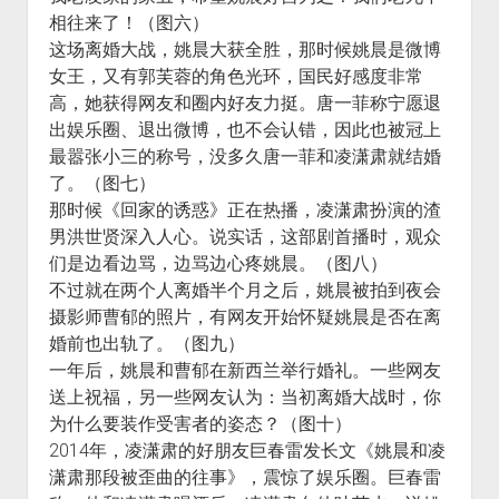
相往来了！（图六）
这场离婚大战，姚晨大获全胜，那时候姚晨是微博
女王，又有郭芙蓉的角色光环，国民好感度非常
高，她获得网友和圈内好友力挺。唐一菲称宁愿退
出娱乐圈、退出微博，也不会认错，因此也被冠上
最嚣张小三的称号，没多久唐一菲和凌潇肃就结婚
了。（图七）
那时候《回家的诱惑》正在热播，凌潇肃扮演的渣
男洪世贤深入人心。说实话，这部剧首播时，观众
们是边看边骂，边骂边心疼姚晨。（图八）
不过就在两个人离婚半个月之后，姚晨被拍到夜会
摄影师曹郁的照片，有网友开始怀疑姚晨是否在离
婚前也出轨了。（图九）
一年后，姚晨和曹郁在新西兰举行婚礼。一些网友
送上祝福，另一些网友认为：当初离婚大战时，你
为什么要装作受害者的姿态？（图十）
2014年，凌潇肃的好朋友巨春雷发长文《姚晨和凌
潇肃那段被歪曲的往事》，震惊了娱乐圈。巨春雷