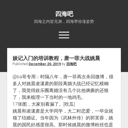
四海吧
四海之内皆兄弟，四海带你涨姿势
open
menu
娱记入门的培训教程，唐一菲大战姚晨
首页
Published
December 20, 2019
by
四海吧
open
四海知识
dropdown
@ba哥专用：时隔八年，唐一菲再次杀回微博，很
关于四海吧
涨姿势
menu
多人对姚晨凌潇肃的那段离婚大战已经记忆模糊
福利吧
小猪AI
了，我觉得娱乐圈离婚没有几个比他俩撕的还狠
算娘区块链
技术控
了，我来梳理一下当时的一地鸡毛。
17张图，大家别看漏了。[吃瓜]
热门事件
姚晨和凌潇肃是大学同学，大二时恋爱，一毕业就
福利福利
领了结婚证。当年因为《武林外传》的郭芙蓉，姚
电影推荐
晨的国民好感度很高。那时候姚晨的微博粉丝也是