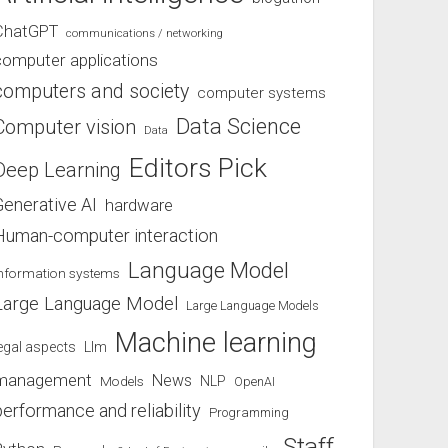
ChatGPT
communications / networking
computer applications
computers and society
computer systems
Data Science
Computer vision
Data
Editors Pick
Deep Learning
Generative AI
hardware
Human-computer interaction
Language Model
information systems
Large Language Model
Large Language Models
Machine learning
egal aspects
Llm
management
News
Models
NLP
OpenAI
performance and reliability
Programming
Staff