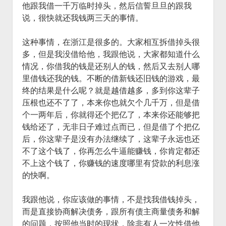
他跟我借一千万临时掉头，然后信誓旦旦的跟我
说，很快就还我钱两三天的事情。
这种事情，在浙江是很多的。大家相互拆借掉头很
多，但是我没借给他，我跟他说，大家都知道什么
情况，你借我的钱是还别人的钱，然后又去别人哪
里借钱还我的钱。不断的借新钱还旧钱的游戏，最
终的结果是什么呢？就是越借越多，多到你这辈子
压根也还不了了，本来你也就欠个几千万，但是借
个一两年后，你就得还个把亿了，本来你还能够把
钱给还了，无非日子难过点而已，但是借了个把亿
后，你这辈子是没有办法继续了，这辈子永远也还
不了这个钱了，你再怎么牛逼能赚钱，你肯定都还
不上这个钱了，你赚钱的速度哪里有贷款的利息涨
的快啊。
我跟他说，你应该做的事情，不是找我借钱掉头，
而是直接协商解决债务，跟所有债主商量债务和解
的问题，按照他当时的现状，除非有人一次性借他