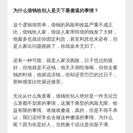
火星情报局
为什么借钱给别人是天下最傻逼的事情？
音乐推荐
四海
这个逻辑很简单，借钱的风险和收益严重不成正
比，借钱给人家，假设人家用你借的钱发了大财，
他最多也就还你固定利息，甚至利息也未必有，但
是人家出问题跑路了，你就血本无归了。
还有一种可能，就是人家没跑路，日子也过的挺
好，但他就是不还钱，他天天胡吃海喝，但你去要
钱的时候，他就说没钱，你却还苦巴巴的过日子，
那种感觉比吃屎还难受。
无论从什么角度看，借钱给别人绝对是一件无论怎
么算都不划算的事情，这属于典型的风险无限、收
益有限的事情。谁做谁傻逼，真的，但是不得不承
认，我们还经常会去做这种傻逼的事情。为什么
呢？因为你是好人，当然换个说法是你面子薄。