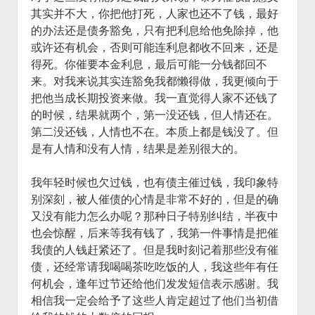
其实并不大，你把他打死，人家也还不了钱，最好
的办法还是债务豁免，只有把利息给他免除掉，他
或许还有机会，否则可能连利息都收不回来，还是
得死。你催要本金利息，最后可能一分钱都回不
来。对我来说其实连豁免我都懒得做，我更倾向于
把他当成长期投资来做。我一直觉得人家不还钱了
的时候，结果就两个，第一没还钱，但人情还在。
第二没还钱，人情也不在。本质上都是钱没了。但
是有人情和没有人情，结果是差别很大的。
我年轻时候也欠过钱，也有债主催过钱，我印象特
别深刻，被人催债的心情是非常不好的，但是的确
又没有能力怎么办呢？那种日子特别纠结，半夜中
也会惊醒，后来等我有钱了，我第一件事情是把催
我债的人钱赶紧还了。但是我时刻记着那些没有催
债，还经常请我喝喝茶吃吃饭的人，我这些年有任
何机会，逢年过节还给他们发发短信表示感谢。我
相信我一定会给予了这些人肯定超过了他们当初借