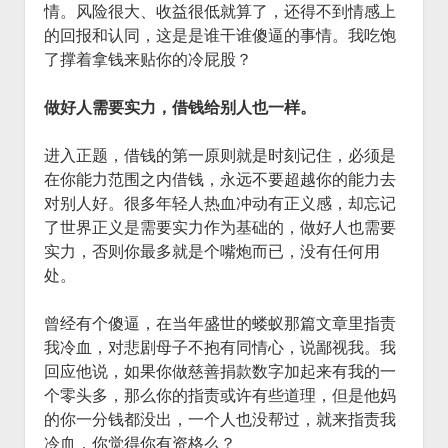
情。风险很大、收益很低就算了，还得不到情感上
的回报和认同，这是是谁干谁傻逼的事情。我吃饱
了撑着拿钱来贴你的冷屁股？
做好人需要实力，借钱给别人也一样。
进入正题，借钱的第一原则就是时刻记住，必须是
在你能力范围之内借钱，永远不要超越你的能力去
对别人好。很多年轻人热血冲动有正义感，却忘记
了世界正义是需要实力作为基础的，做好人也需要
实力，否则你最多就是个嘴炮而已，没有任何用
处。
曾经有个傻逼，在当年盛世的蝼蚁那篇文章里指责
我冷血，对悲剧母子不抱有同情心，说鄙视我。我
回应他说，如果你做慈善捐款数字加起来有我的一
个零头多，那么你的指责或许有些道理，但是他妈
的你一分钱都没出，一个人也没帮过，就来指责我
冷血，你觉得你有资格么？