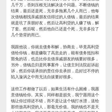
几千万，否则压根无法解决这个问题。不断借钱的
结果，最后还是死，无非多拖累几个人而已，他每
次借钱都找亲戚朋友信得过的人借钱，最后的结果
就是坑了亲朋好友，然后让高利贷的人赚了钱，解
了套。然后呢，然后他自己还是个死，无非多拉了
几个垫背的而已。
我跟他说，你就去债务和解，协商去，毕竟高利贷
借给你钱，都是赚取了高息走的，能有债务抵扣和
豁免的话，也总比你去借亲戚朋友的钱要好很多，
另外，借钱总归是民事案件，让债主到法院起诉起
诉，然后你该承担的责任你去承担，总好过不停的
陷入漩涡之中而无法自拔要好很多。
这些工作都做了以后，如果生活有什么困难，我愿
意借钱给你。其实，同样都是损失，我宁愿用这个
钱让你过得还不错，而不是让这个钱打水漂，送给
那些放高利贷的人，那毫无价值。我的钱也不是天