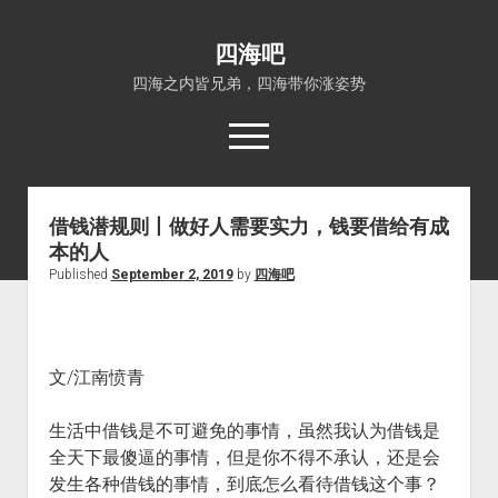
四海吧
四海之内皆兄弟，四海带你涨姿势
open
menu
借钱潜规则丨做好人需要实力，钱要借给有成
首页
本的人
open
四海知识
Published
September 2, 2019
by
四海吧
dropdown
关于四海吧
涨姿势
menu
福利吧
小猪AI
算娘区块链
技术控
文/江南愤青
热门事件
生活中借钱是不可避免的事情，虽然我认为借钱是
福利福利
全天下最傻逼的事情，但是你不得不承认，还是会
电影推荐
发生各种借钱的事情，到底怎么看待借钱这个事？