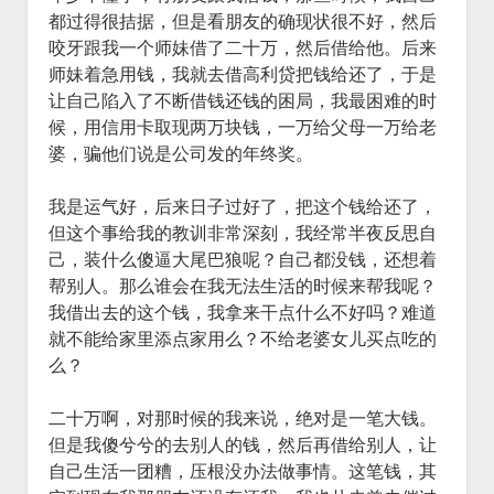
都过得很拮据，但是看朋友的确现状很不好，然后
咬牙跟我一个师妹借了二十万，然后借给他。后来
师妹着急用钱，我就去借高利贷把钱给还了，于是
让自己陷入了不断借钱还钱的困局，我最困难的时
候，用信用卡取现两万块钱，一万给父母一万给老
婆，骗他们说是公司发的年终奖。
我是运气好，后来日子过好了，把这个钱给还了，
但这个事给我的教训非常深刻，我经常半夜反思自
己，装什么傻逼大尾巴狼呢？自己都没钱，还想着
帮别人。那么谁会在我无法生活的时候来帮我呢？
我借出去的这个钱，我拿来干点什么不好吗？难道
就不能给家里添点家用么？不给老婆女儿买点吃的
么？
二十万啊，对那时候的我来说，绝对是一笔大钱。
但是我傻兮兮的去别人的钱，然后再借给别人，让
自己生活一团糟，压根没办法做事情。这笔钱，其