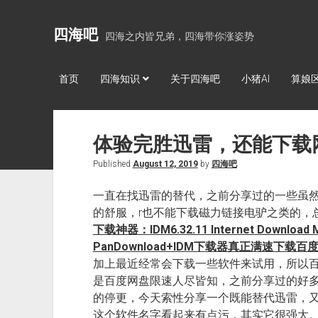
四海吧
四海之内皆兄弟，四海带你涨姿势
首页
四海知识
关于四海吧
小猪AI
算娘
体验完胜迅雷，还能下载
Published
August 12, 2019
by
四海吧
一直在找迅雷的替代，之前分享过的一些虽
的舒服，r也不能下载磁力链接电驴之类的，
下载神器：IDM6.32.11 Internet Down
PanDownload+IDM下载器真正满速下载
加上最近经常会下载一些软件来试用，所以
是百度网盘限速人尽皆知，之前分享过的好
的停更，今天索性分享一个既能替代迅雷，
这个软件名字看起来有点污，其实它很强大