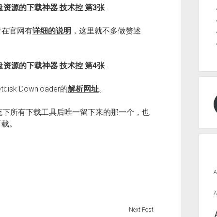
者在官网有
详细的说明
，这里就不多做赘述
k Downloader的
解析网址
。
s系统下所有下载工具后唯一留下来的那一个，也
下载。
A
A
Next Post