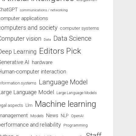
ChatGPT
communications / networking
computer applications
computers and society
computer systems
Data Science
Computer vision
Data
Editors Pick
Deep Learning
Generative AI
hardware
Human-computer interaction
Language Model
information systems
Large Language Model
Large Language Models
Machine learning
egal aspects
Llm
management
News
Models
NLP
OpenAI
performance and reliability
Programming
Staff