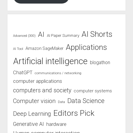
AI Shorts
AI
AI Paper Summary
Advanced (300)
Applications
Amazon SageMaker
AI Tool
Artificial intelligence
blogathon
ChatGPT
communications / networking
computer applications
computers and society
computer systems
Data Science
Computer vision
Data
Editors Pick
Deep Learning
Generative AI
hardware