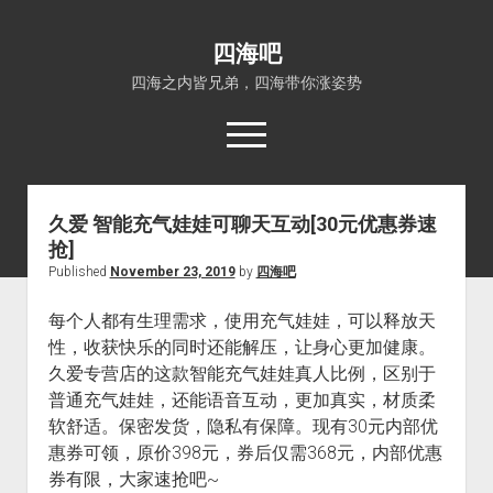
四海吧
四海之内皆兄弟，四海带你涨姿势
open
menu
久爱 智能充气娃娃可聊天互动[30元优惠券速
首页
抢]
open
四海知识
Published
November 23, 2019
by
四海吧
dropdown
关于四海吧
涨姿势
menu
每个人都有生理需求，使用充气娃娃，可以释放天
福利吧
小猪AI
性，收获快乐的同时还能解压，让身心更加健康。
算娘区块链
技术控
久爱专营店的这款智能充气娃娃真人比例，区别于
普通充气娃娃，还能语音互动，更加真实，材质柔
热门事件
软舒适。保密发货，隐私有保障。现有30元内部优
福利福利
惠券可领，原价398元，券后仅需368元，内部优惠
电影推荐
券有限，大家速抢吧~