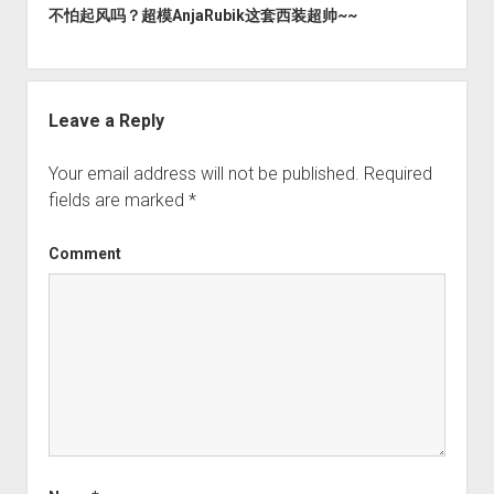
不怕起风吗？超模AnjaRubik这套西装超帅~~
Leave a Reply
Your email address will not be published.
Required
fields are marked
*
Comment