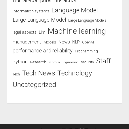
Human-computer interaction
Language Model
information systems
Large Language Model
Large Language Models
Machine learning
legal aspects
Llm
management
News
Models
NLP
OpenAI
performance and reliability
Programming
Staff
Python
Research
security
School of Engineering
Technology
Tech News
Tech
Uncategorized