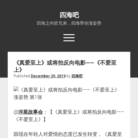
四海吧
四海之内皆兄弟，四海带你涨姿势
open
menu
《真爱至上》或将拍反向电影——《不爱至
首页
上》
open
四海知识
Published
December 25, 2019
by
四海吧
dropdown
关于四海吧
涨姿势
menu
福利吧
小猪AI
算娘区块链
技术控
@
洋葱故事会
：【《真爱至上》或将拍反向电影——
热门事件
《不爱至上》】
福利福利
电影推荐
因现在年轻人对爱情的态度已发生转变，《真爱至