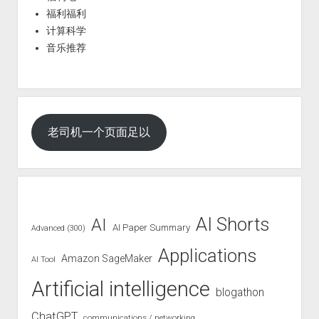
福利福利
计算科学
音乐推荐
老司机一个页面足以
AI Shorts
AI
AI Paper Summary
Advanced (300)
Applications
Amazon SageMaker
AI Tool
Artificial intelligence
blogathon
ChatGPT
communications / networking