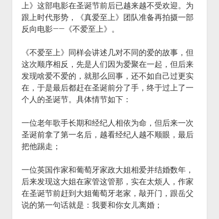
上》这部电影在圣诞节前后已越来越不受欢迎。为
火星情报局
跟上时代形势，《真爱至上》团队准备再拍摄一部
音乐推荐
反向电影——《不爱至上》。
四海
《不爱至上》同样会讲述几对不同的爱的故事，但
这次顺序相反，先是人们因为爱聚在一起，但后来
发现啥爱不爱的，就那么回事，还不如自己过更实
在，于是最后都赶在圣诞前分了手，终于过上了一
个人的圣诞节。具体情节如下：
一位老年歌手长期和经纪人相依为命，但后来一次
圣诞前拿了第一名后，越看经纪人越不顺眼，最后
把他踢走；
一位英国作家和葡萄牙家政大姐相爱并结婚数年，
后来发现这大姐在家管这管那，实在太烦人，作家
在圣诞节前赶到大姐葡萄牙老家，敲开门，跟岳父
说的第一句话就是：我要和你女儿离婚；