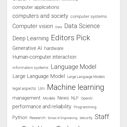
computer applications
computers and society
computer systems
Data Science
Computer vision
Data
Editors Pick
Deep Learning
Generative AI
hardware
Human-computer interaction
Language Model
information systems
Large Language Model
Large Language Models
Machine learning
legal aspects
Llm
management
News
Models
NLP
OpenAI
performance and reliability
Programming
Staff
Python
Research
security
School of Engineering