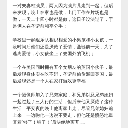
一对夫妻档演员，两人因为演片儿走到一起，但后
来发现，晚上在家也是做，出门工作在片场也是
做，一天二十四小时都是做，这日子没法过了，于
是俩人在圣诞前和平分手；
学校里一起组乐队相识相爱的小男孩和小女孩，一
段时间后他们还是厌倦了爱情，圣诞前一天，为了
逃离爱情，小女孩坐上了去国外的飞机；
一个在美国同时拥有五个女朋友的英国小伙子，最
后发现身体实在吃不消，圣诞前偷偷溜回英国，最
后发现还是一个人在家打游戏更幸福；
一个摄像师加入了兄弟家庭，和兄弟以及兄弟媳妇
一起过起了三人行的生活，但后来他又厌倦了这种
生活，平安夜的晚上他离家出走，尽管兄弟媳妇追
上来，一边吻他一边说不要走，但他还是愤怒地重
复着“够了！够了！”后决绝地离开……