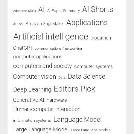
AI Shorts
AI
AI Paper Summary
Advanced (300)
Applications
Amazon SageMaker
AI Tool
Artificial intelligence
blogathon
ChatGPT
communications / networking
computer applications
computers and society
computer systems
Data Science
Computer vision
Data
Editors Pick
Deep Learning
Generative AI
hardware
Human-computer interaction
Language Model
information systems
Large Language Model
Large Language Models