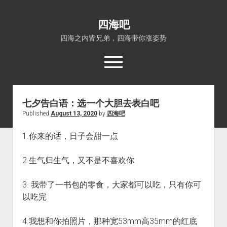
四海吧
四海之内皆兄弟，四海带你涨姿势
open
menu
七夕告白语：选一个大胆去表白吧
首页
Published
August 13, 2020
by
四海吧
open
四海知识
dropdown
1.你来的话，日子会甜一点
关于四海吧
涨姿势
menu
福利吧
小猪AI
2.生气归生气，又不是不喜欢你
算娘区块链
技术控
3. 我带了一书包的零食，大家都可以吃，只有你可
热门事件
以吃完
福利福利
电影推荐
4.我想和你拍照片，那种宽53mm高35mm的红底