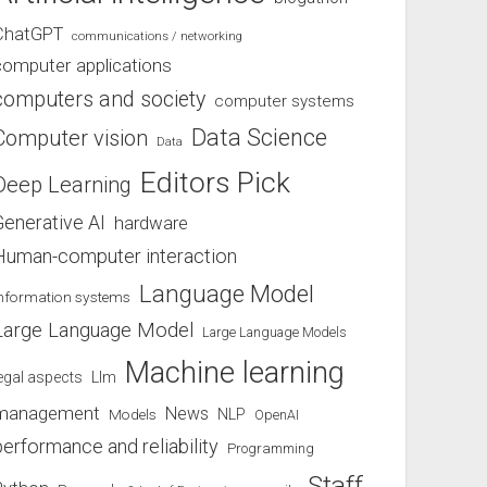
ChatGPT
communications / networking
computer applications
computers and society
computer systems
Data Science
Computer vision
Data
Editors Pick
Deep Learning
Generative AI
hardware
Human-computer interaction
Language Model
information systems
Large Language Model
Large Language Models
Machine learning
egal aspects
Llm
management
News
Models
NLP
OpenAI
performance and reliability
Programming
Staff