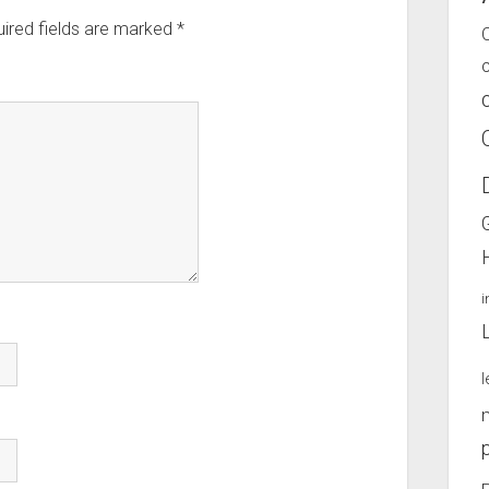
ired fields are marked
*
l