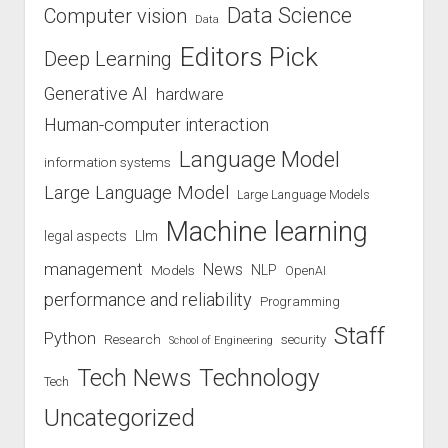
Data Science
Computer vision
Data
Editors Pick
Deep Learning
Generative AI
hardware
Human-computer interaction
Language Model
information systems
Large Language Model
Large Language Models
Machine learning
legal aspects
Llm
management
News
Models
NLP
OpenAI
performance and reliability
Programming
Staff
Python
Research
security
School of Engineering
Technology
Tech News
Tech
Uncategorized