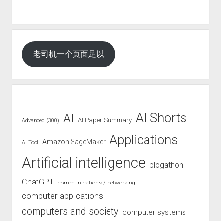
老司机一个页面足以
AI Shorts
AI
AI Paper Summary
Advanced (300)
Applications
Amazon SageMaker
AI Tool
Artificial intelligence
blogathon
ChatGPT
communications / networking
computer applications
computers and society
computer systems