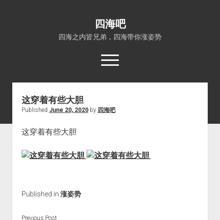
四海吧
四海之内皆兄弟，四海带你涨姿势
open
menu
这穿着有些大胆 ​​​​
首页
Published
June 20, 2020
by
四海吧
open
四海知识
dropdown
这穿着有些大胆 ​​​​
关于四海吧
涨姿势
menu
福利吧
小猪AI
算娘区块链
技术控
热门事件
Published in
涨姿势
福利福利
电影推荐
Previous Post