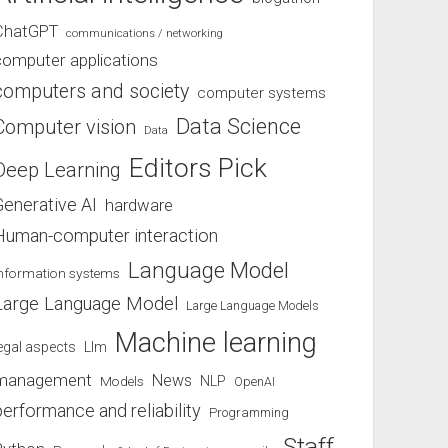
ChatGPT
communications / networking
computer applications
computers and society
computer systems
Data Science
Computer vision
Data
Editors Pick
Deep Learning
Generative AI
hardware
Human-computer interaction
Language Model
information systems
Large Language Model
Large Language Models
Machine learning
egal aspects
Llm
management
News
Models
NLP
OpenAI
performance and reliability
Programming
Staff