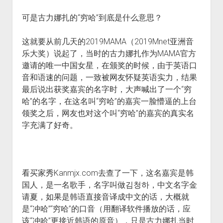
火星情报局
可是古力娜扎的“穷哈”到底是什么意思？
音乐推荐
四海
这就要从前几天的2019MAMA（2019Mnet亚洲音
乐大奖）说起了，当时的古力娜扎作为MAMA官方
邀请的唯一中国女星，在颁奖的时候，由于英语口
音和语速的问题，一致被网友怀疑英语实力，结果
最后说出获奖嘉宾的名字时，大声喊出了一个“穷
哈”的名字，在这名叫“穷哈”的嘉宾一脸懵逼的上台
领奖之后，网友也对这个叫“穷哈”的嘉宾的真实名
字充满了好奇。
看买家秀Kanmjx.com去查了一下，这名嘉宾是韩
国人，是一名歌手，名字叫做김청하，中文名字金
请夏，如果是韩语直接音译成中文的话，大概就
是“冲哈”“穷哈”的口音（用翻译软件播放的话，应
该“冲哈”更接近韩语的原音），只是古力娜扎当时