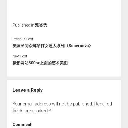
Published in
涨姿势
Previous Post
美国民间众筹吊打女超人系列《Supernova》
Next Post
摄影网站500px上面的艺术美图
Leave a Reply
Your email address will not be published.
Required
fields are marked
*
Comment