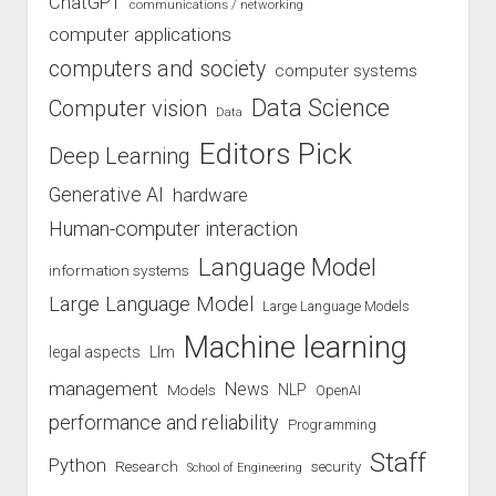
ChatGPT
communications / networking
computer applications
computers and society
computer systems
Data Science
Computer vision
Data
Editors Pick
Deep Learning
Generative AI
hardware
Human-computer interaction
Language Model
information systems
Large Language Model
Large Language Models
Machine learning
legal aspects
Llm
management
News
Models
NLP
OpenAI
performance and reliability
Programming
Staff
Python
Research
security
School of Engineering