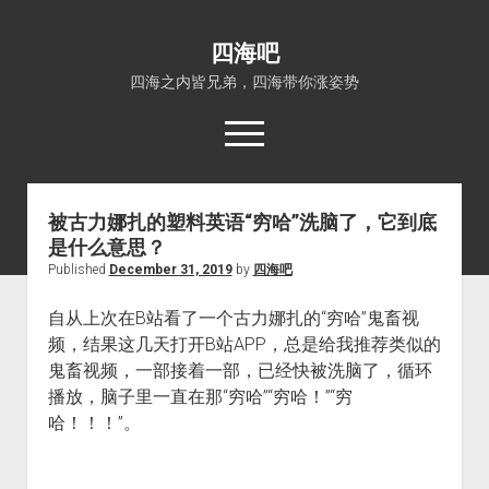
四海吧
四海之内皆兄弟，四海带你涨姿势
open
menu
被古力娜扎的塑料英语“穷哈”洗脑了，它到底
首页
是什么意思？
open
四海知识
Published
December 31, 2019
by
四海吧
dropdown
关于四海吧
涨姿势
menu
自从上次在B站看了一个古力娜扎的“穷哈”鬼畜视
福利吧
小猪AI
频，结果这几天打开B站APP，总是给我推荐类似的
算娘区块链
技术控
鬼畜视频，一部接着一部，已经快被洗脑了，循环
播放，脑子里一直在那“穷哈”“穷哈！”“穷
热门事件
哈！！！”。
福利福利
电影推荐