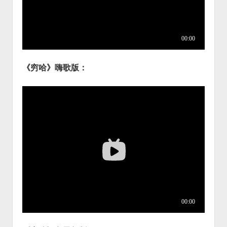
《穷哈》嗨歌版：