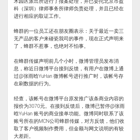
术园区派出所进行了报案处理，并已委托北京市盈
科（深圳）律师事务所律师负责处理，并且已经在
进行相应的取证工作。
蜂群的一位员工还在朋友圈表示：关于最近一卖三
无产品的客户来碰瓷我司的事件，现在正式声明来
了，蜂群不惹事，也绝对不怕事。
在蜂群传媒声明前几个小时，微博管理员发布消
息，称近日微博平台接到反馈，有用户在微博上通
过@张雨晗YuHan 微博帐号进行推广时，该帐号存
在刷数据的行为。
经查，该帐号在微博平台原发推广该条商业内容的
报价为3070元。在接到反馈后，微博已暂停@张雨
晗YuHan 账号的商业接单功能。微博同时联系了该
账号所在的MCN公司蜂群传媒，对方反馈，他们收
取了客户视频制作费用，但金额与网文说明的有较
大差距。