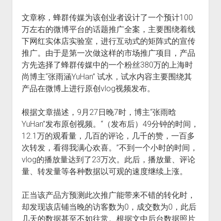
火星情报局
文章称，蜂群传媒为该创业者设计了一个预计100
音乐推荐
万左右的微博平台的话题推广全案，主要围绕着线
四海
下网红实体店实验室，进行互动式的矩阵式的宣传
推广。由于是第一次做这样的市场推广项目，产品
方先选择了蜂群传媒中的一个粉丝380万的上海时
尚博主“张雨涵YuHan” 试水，试水内容主要围绕其
产品在微博上进行原创vlog视频发布。
根据文章描述，9月27日晚7时，博主“张雨晗
YuHan”发布原创视频。“（发布后）49分钟的时间，
12.1万的观看量，几百的评论，几千的赞，一百多
次转发，看得我满心欢喜。”不到一个小时的时间，
vlog的播放量达到了23万次。此后，播放量、评论
量、转发量等各种数据以可观的速度继续上涨。
正当该产品方预测此次推广能带来不错的转化时，
却发现该店铺当晚的访客数为0，成交数为0，此后
几天的数据甚至不如往常。根据文中后台数据照片