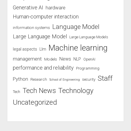
Generative AI
hardware
Human-computer interaction
Language Model
information systems
Large Language Model
Large Language Models
Machine learning
legal aspects
Llm
management
News
Models
NLP
OpenAI
performance and reliability
Programming
Staff
Python
Research
security
School of Engineering
Technology
Tech News
Tech
Uncategorized