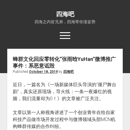
四海吧
四海之内皆兄弟，四海带你涨姿势
open
menu
蜂群文化回应零转化“张雨晗YuHan”微博推广
首页
事件：系恶意诋毁
open
四海知识
Published
October 18, 2019
by
四海吧
dropdown
关于四海吧
涨姿势
menu
近日，一篇名为《一场新媒体巨头导演的“僵尸舞台
福利吧
小猪AI
剧”，真实还原现场，导火线：一条一夜爆红的视
算娘区块链
技术控
频，我们流量却为0！》的文章被广泛关注。
热门事件
文章以第一人称视角讲述了一个创业青年在给自家
福利福利
科技产品做市场开发过程中与微博领域头部MCN机
电影推荐
构蜂群传媒的合作纠纷。