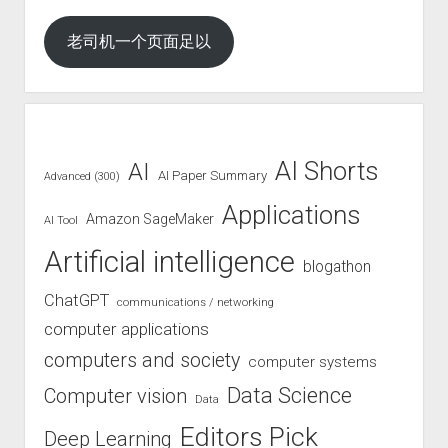
老司机一个页面足以
AI Shorts
AI
AI Paper Summary
Advanced (300)
Applications
Amazon SageMaker
AI Tool
Artificial intelligence
blogathon
ChatGPT
communications / networking
computer applications
computers and society
computer systems
Data Science
Computer vision
Data
Editors Pick
Deep Learning