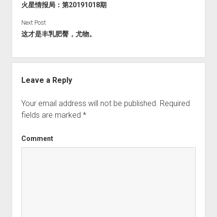
火星情报局：第20191018期
Next Post
这才是丰乳肥臀，尤物。
Leave a Reply
Your email address will not be published.
Required
fields are marked
*
Comment