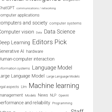
ChatGPT
communications / networking
computer applications
computers and society
computer systems
Data Science
Computer vision
Data
Editors Pick
Deep Learning
Generative AI
hardware
Human-computer interaction
Language Model
information systems
Large Language Model
Large Language Models
Machine learning
egal aspects
Llm
management
News
Models
NLP
OpenAI
performance and reliability
Programming
Staff