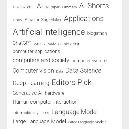
AI Shorts
AI
AI Paper Summary
Advanced (300)
Applications
Amazon SageMaker
AI Tool
Artificial intelligence
blogathon
ChatGPT
communications / networking
computer applications
computers and society
computer systems
Data Science
Computer vision
Data
Editors Pick
Deep Learning
Generative AI
hardware
Human-computer interaction
Language Model
information systems
Large Language Model
Large Language Models