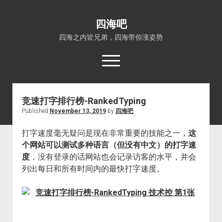
四海吧
四海之内皆兄弟，四海带你涨姿势
open
menu
竞速打字排行榜-RankedTyping
首页
Published
November 13, 2019
by
四海吧
open
四海知识
dropdown
打字速度毫无疑问是现在非常重要的技能之一，
这
关于四海吧
涨姿势
menu
个网站可以测试多种语言（但没有中文）的打字速
福利吧
小猪AI
度
，没有登录的话网站也会记录访客的水平，并会
算娘区块链
技术控
列出每日和所有时间内的最快打字速度。
热门事件
福利福利
电影推荐