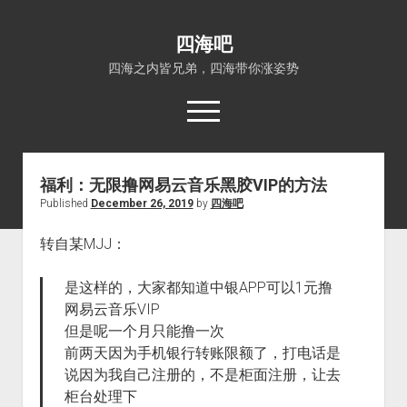
四海吧
四海之内皆兄弟，四海带你涨姿势
open
menu
福利：无限撸网易云音乐黑胶VIP的方法
首页
Published
December 26, 2019
by
四海吧
open
四海知识
dropdown
转自某MJJ：
关于四海吧
涨姿势
menu
福利吧
小猪AI
是这样的，大家都知道中银APP可以1元撸
算娘区块链
技术控
网易云音乐VIP
但是呢一个月只能撸一次
热门事件
前两天因为手机银行转账限额了，打电话是
福利福利
说因为我自己注册的，不是柜面注册，让去
电影推荐
柜台处理下