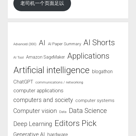
老司机一个页面足以
AI Shorts
AI
AI Paper Summary
Advanced (300)
Applications
Amazon SageMaker
AI Tool
Artificial intelligence
blogathon
ChatGPT
communications / networking
computer applications
computers and society
computer systems
Data Science
Computer vision
Data
Editors Pick
Deep Learning
Generative AI
hardware