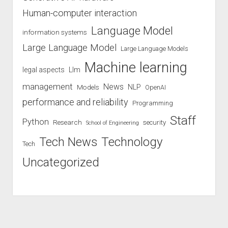
Human-computer interaction
Language Model
information systems
Large Language Model
Large Language Models
Machine learning
legal aspects
Llm
management
News
Models
NLP
OpenAI
performance and reliability
Programming
Staff
Python
Research
security
School of Engineering
Technology
Tech News
Tech
Uncategorized