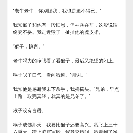
“老牛老牛，你别怪我，我也是迫不得已。”
我知猴子和他有一段旧恩，但神兵在前，这般说话
终究不妥。我走近猴子，扯扯他的虎皮裙。
“猴子，慎言。”
老牛竭力的睁眼看了看猴子，最后又绝望的闭上。
猴子叹了口气，看向我道。“谢谢。”
我知他是感谢我未下杀手，我摇摇头。“兄弟，早点
上路，取完真经，就真的是兄弟了。”
猴子没有言语。
猴子成佛那天，我要比猴子还要高兴。我飞上三十
六重天，踏上凌霄宝殿。觥筹交错间，我看到了猴