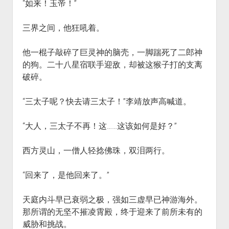
“如来！玉帝！”
三界之间，他狂吼着。
他一棍子敲碎了巨灵神的脑壳，一脚踹死了二郎神
的狗。二十八星宿联手迎敌，却被这猴子打的支离
破碎。
“三太子呢？快去请三太子！”李靖放声高喊道。
“大人，三太子不再！这……这该如何是好？”
西方灵山，一僧人轻捻佛珠，双泪两行。
“回来了，是他回来了。”
天庭内斗早已衰弱之极，强如三虚早已神游海外。
那所谓的无坚不摧凌霄殿，终于迎来了前所未有的
威胁和挑战。