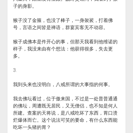
子的身影。
猴子没了金箍，也没了棒子，一身袈裟，打着佛
号，言语之间皆是禅语，群宴宾客无不动容。
猴子成佛本是件开心的事，但那天我看到他维诺的
样子，我没来由有个想法：他获得很多，失去更
多。
3.
我到头来也没明白，八戒所谓的大事指的何事。
我去佛坛看过，位于傲来国，不过是一处普普通通
的佛坛，周遭既无居民，又无僧侣，也不知是何人
所建。查案的天将说，是八戒吃坏了东西，胃口溃
烂爆体而亡。这个说法可笑的要命，有什么东西能
吃坏一头猪的胃？