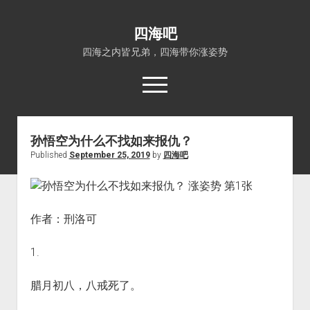
四海吧
四海之内皆兄弟，四海带你涨姿势
open
menu
孙悟空为什么不找如来报仇？
首页
Published
September 25, 2019
by
四海吧
open
四海知识
dropdown
关于四海吧
涨姿势
menu
福利吧
小猪AI
作者：刑洛可 ​
算娘区块链
技术控
1.
热门事件
福利福利
腊月初八，八戒死了。
电影推荐