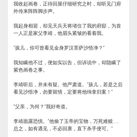
我收起画卷，正待回屋仔细研究之时，却听见门府
外传来阵阵脚步声。
我起身相迎，却见天兵天将堵住了我的府邸，为首
一人正是家父李靖，他眉头紧皱的看着我。
“孩儿，你可曾看见金身罗汉菩萨沙悟净？”
我知瞒他不过，便如实以告，但诉说中，却隐瞒了
紫色画卷之事。
李靖听后，并未有疑。他严肃道。“孩儿，若是之后
看见沙悟净，勿要留情，定要将他缉拿归案！”
“父亲，为何？”我好奇道。
李靖面露恐惧。“他偷了玉帝的宝物，万死难赎……
总之，如有遇见，不必回禀，直下杀手便可。”