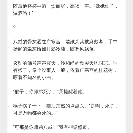
随后他将杯中酒一饮而尽，高喝一声。“嫦娥仙子，
温酒咯！”
2.
八戒的骨灰洒在广寒宫，嫦娥为其披麻戴孝，手中
扬起的尘灰恰如月影冷凄，随寒风飘落。
玄奘的佛号声声震天，沙和尚的恸哭天地同悲。唯
有猴子，像个没事人一般，依着广寒宫的桂花树，
哼着不知名的小曲。
“猴子，你师弟死了。”我提醒着他。
猴子愣了一下，随后茫然的点点头。“是啊，死了，
可是万物都会死的。”
“可那是你师弟八戒！”我有些愠怒道。