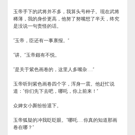
玉帝手下的武将并不多，我算头号种子。现在武将
稀薄，我的身价更高，他努了努嘴想了半天，终究
是没说一句责怪的话。
“玉帝，臣还有一事禀报。”
“讲。”玉帝颇有不悦。
“是关于紫色画卷的，这里人多嘴杂……”
玉帝听到紫色画卷四个字，浑身一震。他赶忙说
道：“你们先下去吧，哪吒，你上前来！”
众婢女小厮纷纷退下。
玉帝狐疑的冲我眨眨眼。“哪吒……你真的知道那画
卷在哪？”