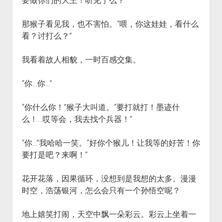
要做你们的大王！听见了么？”
那猴子看见我，也不害怕。“喂，你这娃娃，看什么
看？讨打么？”
我看着故人相貌，一时百感交集。
“你…你…”
“你什么你！”猴子大叫道。“要打就打！墨迹什
么！…哎等会，我去找个兵器！”
“你…”我哈哈一笑。“好你个猴儿！让我等的好苦！你
要打是吧？来啊！”
花开花落，因果循环，没想到是我想的太多。漫漫
时空，浩荡银河，怎么会只有一个孙悟空呢？
地上嬉笑打闹，天空中飘一朵彩云。彩云上坐着一