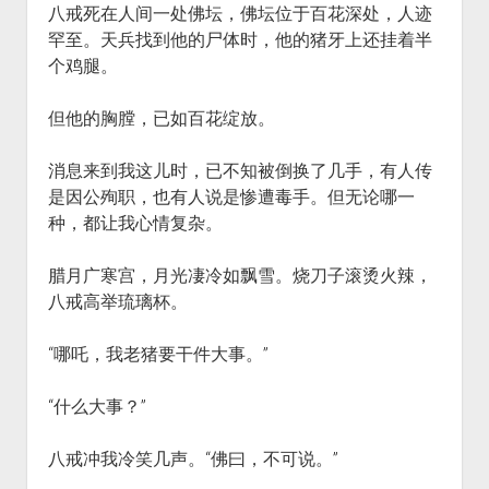
八戒死在人间一处佛坛，佛坛位于百花深处，人迹
火星情报局
罕至。天兵找到他的尸体时，他的猪牙上还挂着半
音乐推荐
个鸡腿。
四海
但他的胸膛，已如百花绽放。
消息来到我这儿时，已不知被倒换了几手，有人传
是因公殉职，也有人说是惨遭毒手。但无论哪一
种，都让我心情复杂。
腊月广寒宫，月光凄冷如飘雪。烧刀子滚烫火辣，
八戒高举琉璃杯。
“哪吒，我老猪要干件大事。”
“什么大事？”
八戒冲我冷笑几声。“佛曰，不可说。”