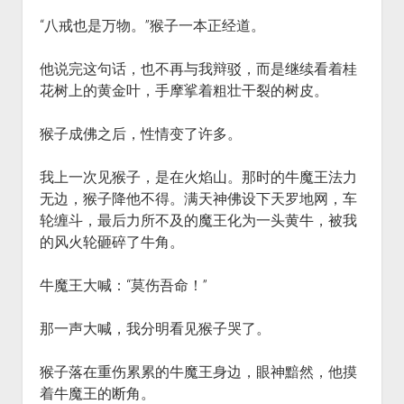
“八戒也是万物。”猴子一本正经道。
他说完这句话，也不再与我辩驳，而是继续看着桂
花树上的黄金叶，手摩挲着粗壮干裂的树皮。
猴子成佛之后，性情变了许多。
我上一次见猴子，是在火焰山。那时的牛魔王法力
无边，猴子降他不得。满天神佛设下天罗地网，车
轮缠斗，最后力所不及的魔王化为一头黄牛，被我
的风火轮砸碎了牛角。
牛魔王大喊：“莫伤吾命！”
那一声大喊，我分明看见猴子哭了。
猴子落在重伤累累的牛魔王身边，眼神黯然，他摸
着牛魔王的断角。