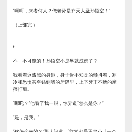
“呵呵，来者何人？俺老孙是齐天大圣孙悟空！”
（上部完 ）
6.
不，不可能的！孙悟空不是早就成佛了？
我看着这漆黑的身躯，身子骨不知觉的颤抖着，寒
冷和恐惧甚至钻到我的牙缝里，上下牙正不断的摩
擦打颤。
“哪吒？”他看了我一眼，惊异道“怎么是你？”
“是，是我。”
“你怎么来的？”那人问道。“往常都是玉皇小儿一个