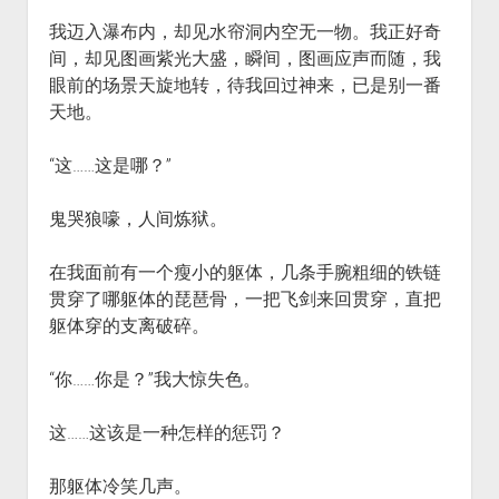
我迈入瀑布内，却见水帘洞内空无一物。我正好奇
间，却见图画紫光大盛，瞬间，图画应声而随，我
眼前的场景天旋地转，待我回过神来，已是别一番
天地。
“这……这是哪？”
鬼哭狼嚎，人间炼狱。
在我面前有一个瘦小的躯体，几条手腕粗细的铁链
贯穿了哪躯体的琵琶骨，一把飞剑来回贯穿，直把
躯体穿的支离破碎。
“你……你是？”我大惊失色。
这……这该是一种怎样的惩罚？
那躯体冷笑几声。