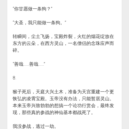
“你甘愿做一条狗？”
“大圣，我只能做一条狗。”
转瞬间，尘土飞扬，宝殿炸裂，火红的烟花绽放在
东方的云朵，在西方灵山，一名僧侣的念珠应声而
碎。
“善哉……善哉……”
8.
猴子死后，天庭大兴土木，准备为天宫重建一个更
恢弘的凌霄宝殿。玉帝没有办法，只能暂居灵山。
本来玉帝兴致勃勃的想搞一个论功行赏会，最终发
现，那些真的参战的神仙基本都战死了。
我没参战，逃过一劫。