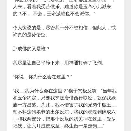
人来，看着我受苦做乐。难道你是玉帝小儿派来
的？不……不会，玉帝派谁也不会派你。”
令人惊恐的是，尽管我十分不想相信，但此人，或
许真的是孙悟空。
那成佛的又是谁？
我尽量让自己平静下来，用神通打碎了飞剑。
“你说，你为什么会在这里？”
“我……我为什么会在这里？”猴子怒极反笑。“当年我
和玉帝约定，只要我护送唐僧西行取经，就保我妖
族一方昌盛。为此，我不惜害了我的兄弟牛魔王……
却不料这狗娘养的出尔反尔，将我的灵魂剥碎成六
耳和我两部分，把那个反叛的我关押在这里，受尽
摧残，让六耳成佛成圣，终生做一条走狗……”