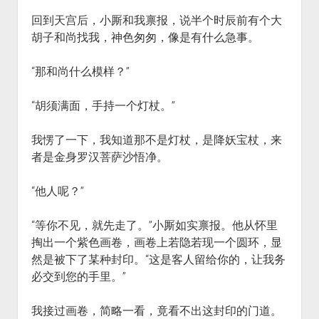
回到天宫后，小厮和我禀报，说半个时辰前有个大
胡子和尚找我，神色匆匆，像是有什么急事。
“那和尚什么模样？”
“胡须满面，手持一个灯杖。”
我愣了一下，我知道那不是灯杖，是降妖宝杖，来
者是金身罗汉菩萨沙悟净。
“他人呢？”
“等你不见，就先走了。”小厮如实禀报。他从怀里
掏出一个紫色画卷，画卷上若隐若现一个圆环，显
然是被下了某种封印。“这是客人留给你的，让我务
必交到您的手里。”
我接过画卷，简略一看，竟看不出这封印的门道。