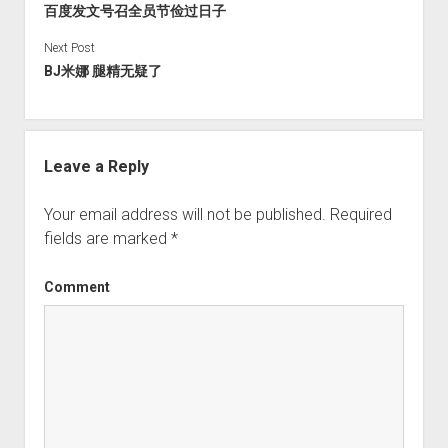
百度发文号召全员节俭过日子
Next Post
BJ米娜 腿精无疑了 ​​​​
Leave a Reply
Your email address will not be published.
Required
fields are marked
*
Comment