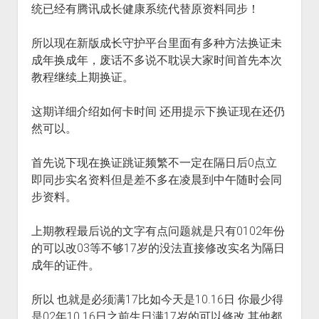
统已经有腾讯成长健康系统代替原资料同步！
火星情报局
音乐推荐
所以现在新版成长守护平台里面有多种方法换证未
四海
成年换成年，废话不多说不耽误大家时间首先本次
教程继续上期换证。
这期详细介绍如何卡时间 还用提示下换证现在还仍
然可以。
首先说下现在换证跳证频繁不一定在隔日后0点立
即同步实名资料但是差不多在凌晨到中午随时会同
步资料。
上期教程最后说的文字有点问题就是只有0102年份
的可以改03等不够17岁的没法直接修改实名为隔日
成年的证件。
所以 也就是必须满17比如今天是10.16日 你最少得
是02年10.16日之前生日满17岁的可以修改 其他都