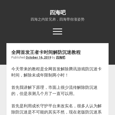
四海吧
四海之内皆兄弟，四海带你涨姿势
open
menu
全网首发王者卡时间解防沉迷教程
首页
Published
October 16, 2019
by
四海吧
open
四海知识
dropdown
今天带来的教程是全网首发解除腾讯游戏防沉迷卡
关于四海吧
涨姿势
menu
时间，解除未成年限制两小时！
福利吧
小猪AI
算娘区块链
技术控
首先我讲解下原理，市面上很少流传解除防沉迷
的，但是亲测几个月了一直可以用。
热门事件
福利福利
首先是利用成长守护平台来改实名，很多人认为解
电影推荐
除防沉迷是不可能的其实不然，现在老版防沉迷系