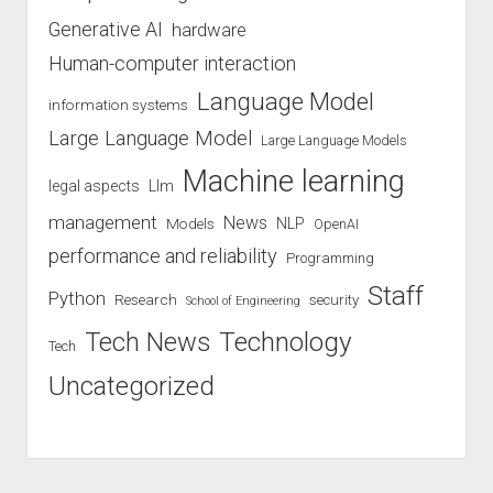
Generative AI
hardware
Human-computer interaction
Language Model
information systems
Large Language Model
Large Language Models
Machine learning
legal aspects
Llm
management
News
Models
NLP
OpenAI
performance and reliability
Programming
Staff
Python
Research
security
School of Engineering
Technology
Tech News
Tech
Uncategorized