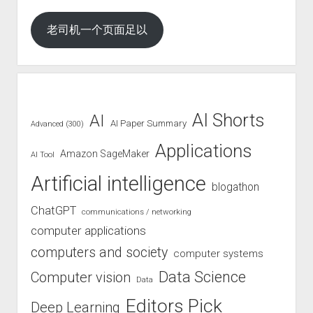
老司机一个页面足以
AI Shorts
AI
AI Paper Summary
Advanced (300)
Applications
Amazon SageMaker
AI Tool
Artificial intelligence
blogathon
ChatGPT
communications / networking
computer applications
computers and society
computer systems
Data Science
Computer vision
Data
Editors Pick
Deep Learning