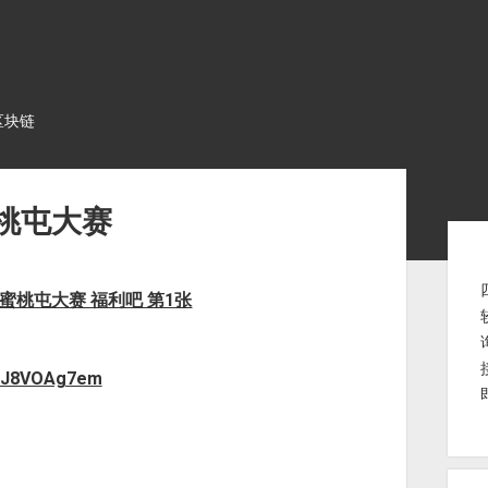
区块链
桃屯大赛
Sid
2/J8VOAg7em