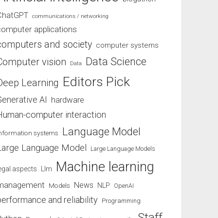
ChatGPT
communications / networking
computer applications
computers and society
computer systems
Data Science
Computer vision
Data
Editors Pick
Deep Learning
Generative AI
hardware
Human-computer interaction
Language Model
information systems
Large Language Model
Large Language Models
Machine learning
egal aspects
Llm
management
News
Models
NLP
OpenAI
performance and reliability
Programming
Staff