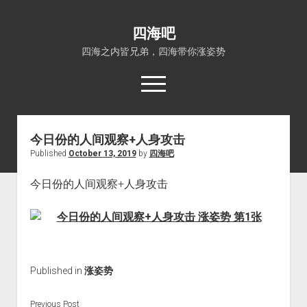
四海吧
四海之内皆兄弟，四海带你涨姿势
open
menu
今日份的人间观察+人身攻击
首页
Published
October 13, 2019
by
四海吧
open
四海知识
dropdown
今日份的人间观察+人身攻击
关于四海吧
涨姿势
menu
福利吧
小猪AI
算娘区块链
技术控
热门事件
Published in
涨姿势
福利福利
电影推荐
Previous Post