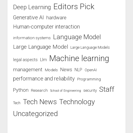
Editors Pick
Deep Learning
Generative AI
hardware
Human-computer interaction
Language Model
information systems
Large Language Model
Large Language Models
Machine learning
legal aspects
Llm
management
News
Models
NLP
OpenAI
performance and reliability
Programming
Staff
Python
Research
security
School of Engineering
Technology
Tech News
Tech
Uncategorized