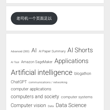
老司机一个页面足以
AI Shorts
AI
AI Paper Summary
Advanced (300)
Applications
Amazon SageMaker
AI Tool
Artificial intelligence
blogathon
ChatGPT
communications / networking
computer applications
computers and society
computer systems
Data Science
Computer vision
Data