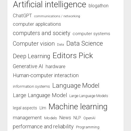
Artificial intelligence
blogathon
ChatGPT
communications / networking
computer applications
computers and society
computer systems
Data Science
Computer vision
Data
Editors Pick
Deep Learning
Generative AI
hardware
Human-computer interaction
Language Model
information systems
Large Language Model
Large Language Models
Machine learning
legal aspects
Llm
management
News
Models
NLP
OpenAI
performance and reliability
Programming