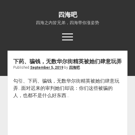
四海吧
四海之内皆兄弟，四海带你涨姿势
open
menu
下药、骗钱，无数华尔街精英被她们肆意玩弄
首页
Published
September 5, 2019
by
四海吧
open
四海知识
dropdown
勾引、下药、骗钱，无数华尔街精英被她们肆意玩
关于四海吧
涨姿势
menu
弄…面对迟来的审判她们却说：你们这些被骗的
福利吧
小猪AI
人，也都不是什么好东西… ​​​​
算娘区块链
技术控
热门事件
福利福利
电影推荐