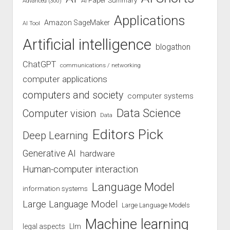
AI Paper Summary
Advanced (300)
Applications
Amazon SageMaker
AI Tool
Artificial intelligence
blogathon
ChatGPT
communications / networking
computer applications
computers and society
computer systems
Data Science
Computer vision
Data
Editors Pick
Deep Learning
Generative AI
hardware
Human-computer interaction
Language Model
information systems
Large Language Model
Large Language Models
Machine learning
legal aspects
Llm