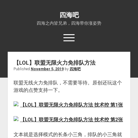
四海吧
四海之内皆兄弟，四海带你涨姿势
open
menu
【LOL】联盟无限火力免排队方法
首页
Published
November 5, 2019
by
四海吧
open
四海知识
dropdown
联盟无线火力免排队，不需要等待。原创还玩这个
关于四海吧
涨姿势
menu
游戏的点赞支持一下。
福利吧
小猪AI
算娘区块链
技术控
热门事件
福利福利
电影推荐
文本就是选择模式的长条小三角，排队的小三角就